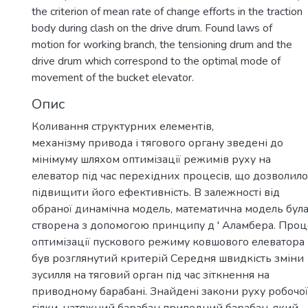
the criterion of mean rate of change efforts in the traction
body during clash on the drive drum. Found laws of
motion for working branch, the tensioning drum and the
drive drum which correspond to the optimal mode of
movement of the bucket elevator.
Опис
Коливання структурних елементів,
механізму привода і тягового органу зведені до
мінімуму шляхом оптимізації режимів руху на
елеватор під час перехідних процесів, що дозволило
підвищити його ефективність. В залежності від
обраної динамічна модель, математична модель бул
створена з допомогою принципу д ' Аламбера. Проц
оптимізації пускового режиму ковшового елеватора
був розглянутий критерій Середня швидкість зміни
зусилля на тяговий орган під час зіткнення на
приводному барабані. Знайдені закони руху робочої