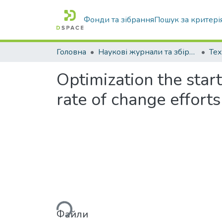
Фонди та зібрання
Пошук за критері
Головна
Наукові журнали та збірники видань
Optimization the star
rate of change efforts
Вантажиться...
Файли