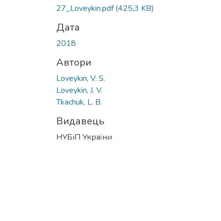
27_Loveykin.pdf
(425,3 KB)
Дата
2018
Автори
Loveykin, V. S.
Loveykin, J. V.
Tkachuk, L. B.
Видавець
НУБіП України