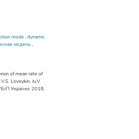
otion mode
,
dynamic
еская модель
,
rion of mean rate of
V.S. Loveykin, Ju.V.
 НУБіП України, 2018.