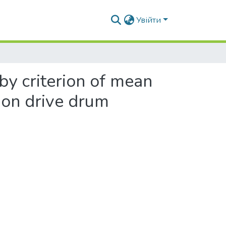
Увійти
by criterion of mean
h on drive drum