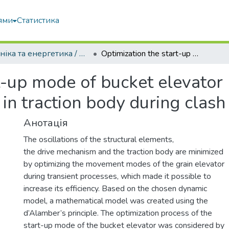
ями
Статистика
Техніка та енергетика / Machinery & Energetics
Optimization the start-up mode of bucket elevator by criterion of mean rate of change efforts in traction body during clash on drive drum
t-up mode of bucket elevator 
 in traction body during clas
Анотація
The oscillations of the structural elements,
the drive mechanism and the traction body are minimized
by optimizing the movement modes of the grain elevator
during transient processes, which made it possible to
increase its efficiency. Based on the chosen dynamic
model, a mathematical model was created using the
d’Alamber’s principle. The optimization process of the
start-up mode of the bucket elevator was considered by