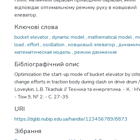
гілки, натяжний барабан приводний барабан, який
відповідає оптимальному режиму руху в ковшовий
елеватор.
Ключові слова
bucket elevator
,
dynamic model
,
mathematical model
,
m
load
,
effort
,
oscillation
,
ковшовый элеватор
,
динамич
математическая модель
,
режим движения
Бібліографічний опис
Optimization the start-up mode of bucket elevator by crite
change efforts in traction body during clash on drive drum / 
Loveykin, L.B. Tkachuk // Техніка та енергетика. - К. :
- Том 9, № 2. - С. 27-35
URI
https://dglib.nubip.edu.ua/handle/123456789/8873
Зібрання