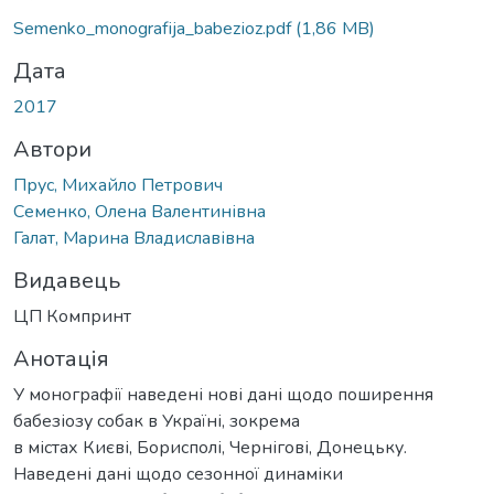
Semenko_monografіja_babezіoz.pdf
(1,86 MB)
Дата
2017
Автори
Прус, Михайло Петрович
Семенко, Олена Валентинівна
Галат, Марина Владиславівна
Видавець
ЦП Компринт
Анотація
У монографії наведені нові дані щодо поширення
бабезіозу собак в Україні, зокрема
в містах Києві, Борисполі, Чернігові, Донецьку.
Наведені дані щодо сезонної динаміки