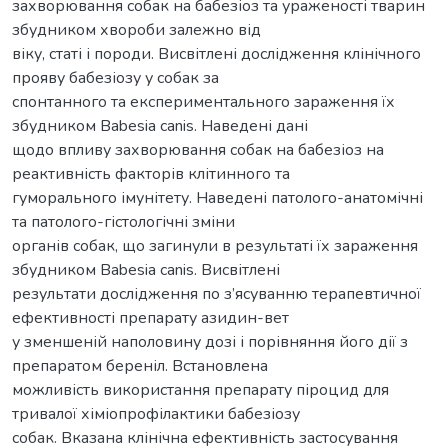
захворювання собак на бабезіоз та ураженості тварин
збудником хвороби залежно від
віку, статі і породи. Висвітлені дослідження клінічного
прояву бабезіозу у собак за
спонтанного та експериментального зараження їх
збудником Babesia canis. Наведені дані
щодо впливу захворювання собак на бабезіоз на
реактивність факторів клітинного та
гуморального імунітету. Наведені патолого-анатомічні
та патолого-гістологічні зміни
органів собак, що загинули в результаті їх зараження
збудником Babesia canis. Висвітлені
результати дослідження по з’ясуванню терапевтичної
ефективності препарату азидин-вет
у зменшеній наполовину дозі і порівняння його дії з
препаратом береніл. Встановлена
можливість використання препарату піроцид для
тривалої хіміопрофілактики бабезіозу
собак. Вказана клінічна ефективність застосування