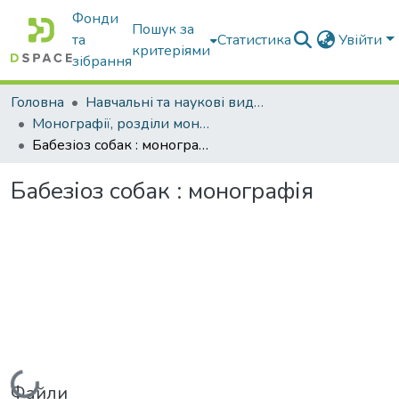
Фонди
Пошук за
та
Статистика
Увійти
критеріями
зібрання
Головна
Навчальні та наукові видання
Монографії, розділи монографій, доповіді
Бабезіоз собак : монографія
Бабезіоз собак : монографія
Вантажиться...
Файли