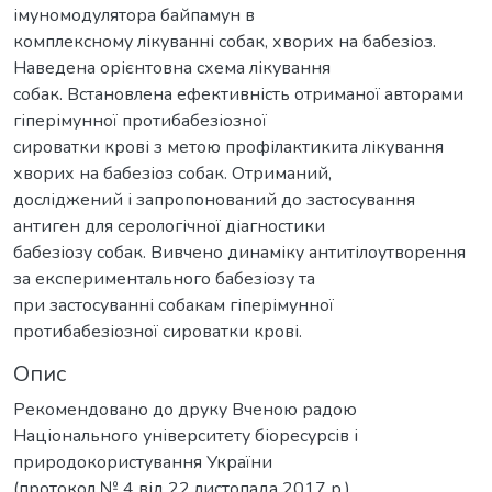
імуномодулятора байпамун в
комплексному лікуванні собак, хворих на бабезіоз.
Наведена орієнтовна схема лікування
собак. Встановлена ефективність отриманої авторами
гіперімунної протибабезіозної
сироватки крові з метою профілактикита лікування
хворих на бабезіоз собак. Отриманий,
досліджений і запропонований до застосування
антиген для серологічної діагностики
бабезіозу собак. Вивчено динаміку антитілоутворення
за експериментального бабезіозу та
при застосуванні собакам гіперімунної
протибабезіозної сироватки крові.
Опис
Рекомендовано до друку Вченою радою
Національного університету біоресурсів і
природокористування України
(протокол № 4 від 22 листопада 2017 р.)