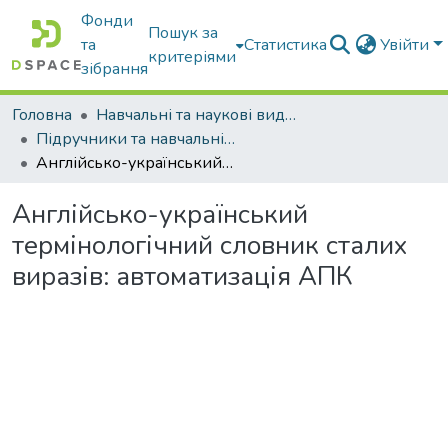
Фонди
Пошук за
та
Статистика
Увійти
критеріями
зібрання
Головна
Навчальні та наукові видання
Підручники та навчальні посібники
Англійсько-український термінологічний словник сталих виразів: автоматизація АПК
Англійсько-український
термінологічний словник сталих
виразів: автоматизація АПК