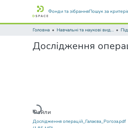
Фонди та зібрання
Пошук за критері
Головна
Навчальні та наукові видання
Дослідження опера
Вантажиться...
Файли
Дослідження операцій_Галаєва_Рогоза.pdf