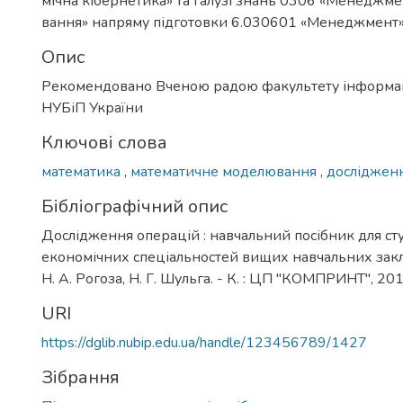
мічна кібернетика» та галузі знань 0306 «Менеджмен
вання» напряму підготовки 6.030601 «Менеджмент
Опис
Рекомендовано Вченою радою факультету інформац
НУБіП України
Ключові слова
математика
,
математичне моделювання
,
досліджен
Бібліографічний опис
Дослідження операцій : навчальний посібник для ст
економічних спеціальностей вищих навчальних заклад
Н. А. Рогоза, Н. Г. Шульга. - К. : ЦП "КОМПРИНТ", 2015
URI
https://dglib.nubip.edu.ua/handle/123456789/1427
Зібрання