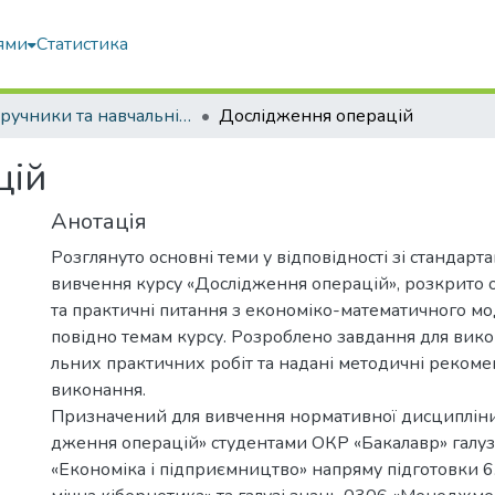
ями
Статистика
Підручники та навчальні посібники
Дослідження операцій
цій
Анотація
Розглянуто основні теми у відповідності зі стандар
вивчення курсу «Дослідження операцій», розкрито о
та практичні питання з економіко-математичного мо
повідно темам курсу. Розроблено завдання для вико
льних практичних робіт та надані методичні рекомен
виконання.
Призначений для вивчення нормативної дисципліни
дження операцій» студентами ОКР «Бакалавр» галуз
«Економіка і підприємництво» напряму підготовки 