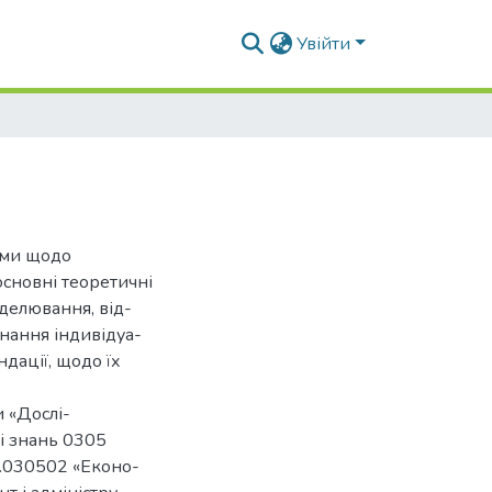
Увійти
тами щодо
сновні теоретичні
делювання, від-
нання індивідуа-
дації, щодо їх
 «Дослі-
і знань 0305
6.030502 «Еконо-