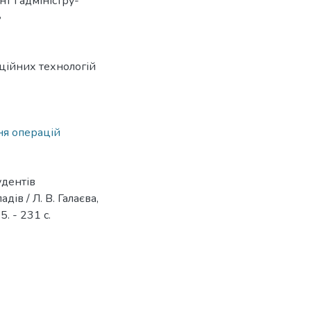
т і адміністру-
»
ійних технологій
ня операцій
удентів
ів / Л. В. Галаєва,
. - 231 с.