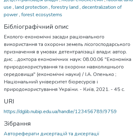
use
,
land protection
,
forestry land
,
decentralization of
power
,
forest ecosystems
Бібліографічний опис
Еколого-економічні засади раціонального
використання та охорони земель лісогосподарського
призначення в умовах детентралізації влади: автор.
дис. ...доктора економічних наук: 08.00.06 "Економіка
природокористування та охорони навколишнього
середовища" (економічні науки) / І.А. Опенько ;
Національний університет біоресурсів і
природокористування України. - Київ, 2021. - 45 с.
URI
https://dglib.nubip.edu.ua/handle/123456789/9759
Зібрання
Автореферати дисертацій та дисертації