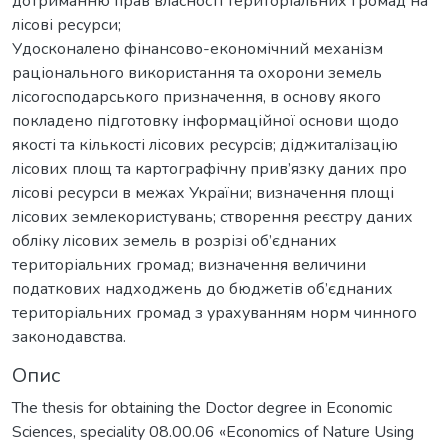
дотриманню прав власності територіальних громад на
лісові ресурси;
Удосконалено фінансово-економічний механізм
раціонального використання та охорони земель
лісогосподарського призначення, в основу якого
покладено підготовку інформаційної основи щодо
якості та кількості лісових ресурсів; діджиталізацію
лісових площ та картографічну прив’язку даних про
лісові ресурси в межах України; визначення площі
лісових землекористувань; створення реєстру даних
обліку лісових земель в розрізі об’єднаних
територіальних громад; визначення величини
податкових надходжень до бюджетів об’єднаних
територіальних громад з урахуванням норм чинного
законодавства.
Опис
The thesis for obtaining the Doctor degree in Economic
Sciences, speciality 08.00.06 «Economics of Nature Using