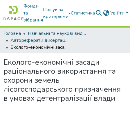
Фонди
Пошук за
та
Статистика
Увійти
критеріями
зібрання
Головна
Навчальні та наукові видання
Автореферати дисертацій та дисертації
Еколого-економічні засади раціонального використання та охорони земель лісогосподарського призначення в умовах детентралізації влади
Еколого-економічні засади
раціонального використання та
охорони земель
лісогосподарського призначення
в умовах детентралізації влади