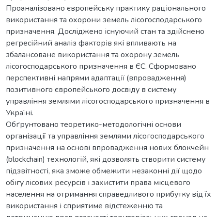
Проаналізовано європейську практику раціонального
використання та охорони земель лісогосподарського
призначення. Досліджено існуючий стан та здійснено
регресійний аналіз факторів які впливають на
збалансоване використання та охорону земель
лісогосподарського призначення в ЄС. Сформовано
перспективні напрями адаптації (впровадження)
позитивного європейського досвіду в систему
управління землями лісогосподарського призначення в
Україні.
Обґрунтовано теоретико-методологічні основи
організації та управління землями лісогосподарського
призначення на основі впровадження нових блокчейн
(blockchain) технологій, які дозволять створити систему
підзвітності, яка зможе обмежити незаконні дії щодо
обігу лісових ресурсів і захистити права місцевого
населення на отримання справедливого прибутку від їх
використання і сприятиме відстеженню та