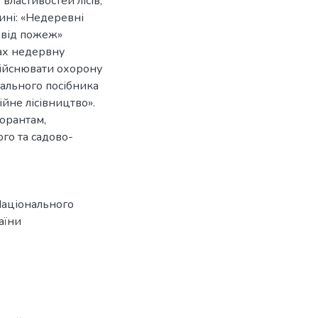
властивостей лісів,
тині: «Недеревні
в від пожеж»
сах недервну
дійснювати охорону
чального посібника
йне лісівництво».
торантам,
ого та садово-
Національного
аїни