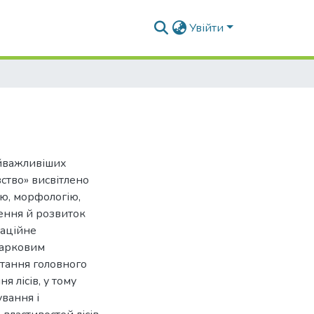
Увійти
айважливіших
вство» висвітлено
ію, морфологію,
ення й розвиток
еаційне
парковим
итання головного
 лісів, у тому
вання і