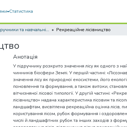
ями
Статистика
Підручники та навчальні посібники
Рекреаційне лісівництво
цтво
Анотація
У підручнику розкрито значення лісу як одного з н
чинників біосфери Землі. У першій частині: «Лісозна
значення лісу як природної екосистеми, його еколог
поновлення та формування, а також витоки, становл
вітчизняної лісової типології. У другій частині: «Рекр
лісівництво» надана характеристика лісовим та лісо
ландшафтам, висвітлена рекреаційна оцінка лісів, п
користування лісом, рубок формування і оздоровлення
числі й ландшафтних рубок та інших заходів з форму