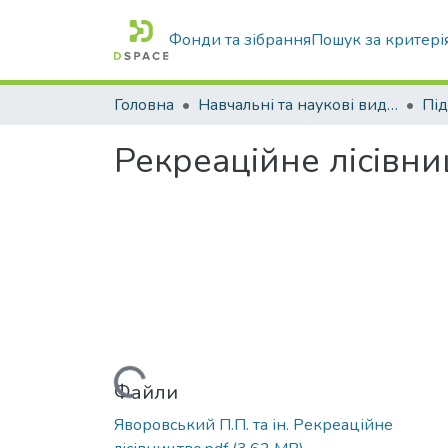
Фонди та зібрання
Пошук за критері
Головна
Навчальні та наукові видання
Рекреаційне лісівни
Вантажиться...
Файли
Яворовський П.П. та ін. Рекреаційне