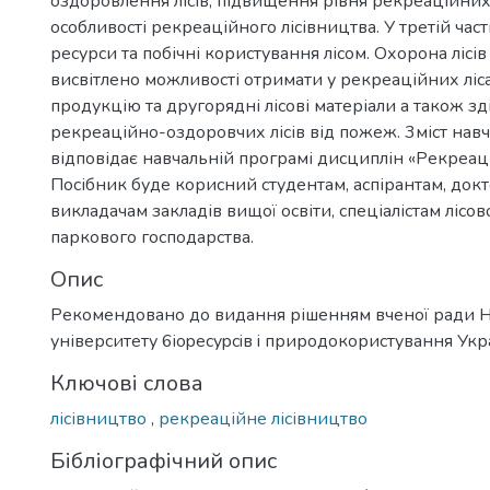
оздоровлення лісів, підвищення рівня рекреаційних 
особливості рекреаційного лісівництва. У третій час
ресурси та побічні користування лісом. Охорона лісі
висвітлено можливості отримати у рекреаційних лі
продукцію та другорядні лісові матеріали а також з
рекреаційно-оздоровчих лісів від пожеж. 3міст нав
відповідає навчальній програмі дисциплін «Рекреаці
Посібник буде корисний студентам, аспірантам, док
викладачам закладів вищої освіти, спеціалістам лісов
паркового господарства.
Опис
Рекомендовано до видання рішенням вченої ради 
університету 6iopecypciв i природокористування Укр
Ключові слова
лісівництво
,
рекреаційне лісівництво
Бібліографічний опис