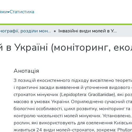
ями
Статистика
Монографії, розділи монографій, доповіді
Інвазійні види молей в Україні (моніторинг, екологія, контроль чисельності)
 в Україні (моніторинг, еко
Анотація
З позицій екосистемного підходу висвітлено теорети
і практичні засади виявлення й уточнення видового
строкаток мінуючих (Lepidoptera: Gracillariidae), які
масово в умовах України. Оприлюднено сучасний стан
біологічні особливості, цикл розвитку, моніторинг та
контролю чисельності молей мінуючих. Установлено,
рослин, які використовують для озеленення Київсько
живиться 24 види молей–строкаток, зокрема: Phyllonory