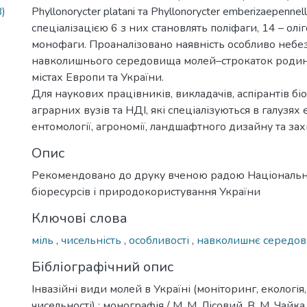
)
Phyllonorycter platani та Phyllonorycter emberizaepenne
спеціалізацією 6 з них становлять поліфаги, 14 – олі
монофаги. Проаналізовано наявність особливо небе
навколишнього середовища молей–строкаток родини G
містах Европи та України.
Для наукових працівників, викладачів, аспірантів біо
аграрних вузів та НДІ, які спеціалізуються в галузях е
ентомології, агрономії, ландшафтного дизайну та зах
Опис
Рекомендовано до друку вченою радою Національн
біоресурсів і природокористування України
Ключові слова
міль
,
чисельність
,
особливості
,
навколишнє середо
Бібліографічний опис
Інвазійні види молей в Україні (моніторинг, екологія
чисельності) : монографія / М. М. Лісовий, В. М. Чайка,