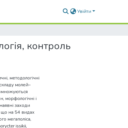
Увійти
логія, контроль
чні, методологічні
 складу молей–
 розмножуються
, морфологічні і
 наявні заходи
 що на 54 видах
го мегаполіса,
cter issikii,