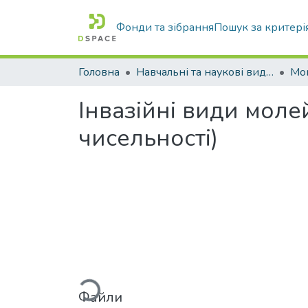
Фонди та зібрання
Пошук за критері
Головна
Навчальні та наукові видання
Інвазійні види молей
чисельності)
Вантажиться...
Файли