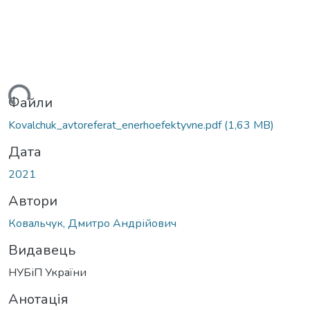
ься...
Файли
Kovalchuk_avtoreferat_enerhoefektyvne.pdf
(1,63 MB)
Дата
2021
Автори
Ковальчук, Дмитро Андрійович
Видавець
НУБіП України
Анотація