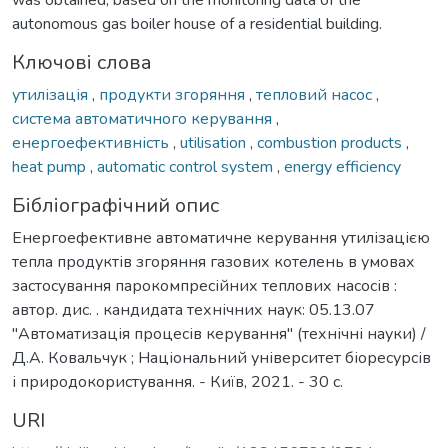
autonomous gas boiler house of a residential building.
Ключові слова
утилізація
,
продукти згоряння
,
тепловий насос
,
система автоматичного керування
,
енергоефективність
,
utilisation
,
combustion products
,
heat pump
,
automatic control system
,
energy efficiency
Бібліографічний опис
Енергоефективне автоматичне керування утилізацією
тепла продуктів згоряння газових котелень в умовах
застосування парокомпресійних теплових насосів :
автор. дис. . кандидата технічних наук: 05.13.07
"Автоматизація процесів керування" (технічні науки) /
Д.А. Ковальчук ; Національний університет біоресурсів
і природокористування. - Київ, 2021. - 30 с.
URI