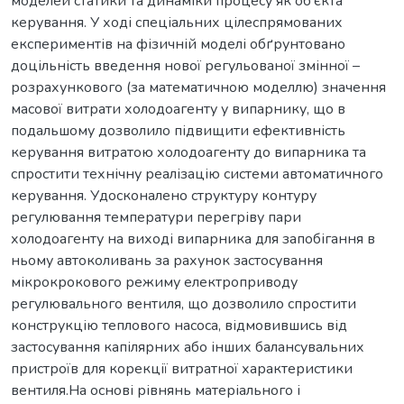
моделей статики та динаміки процесу як об’єкта
керування. У ході спеціальних цілеспрямованих
експериментів на фізичній моделі обґрунтовано
доцільність введення нової регульованої змінної –
розрахункового (за математичною моделлю) значення
масової витрати холодоагенту у випарнику, що в
подальшому дозволило підвищити ефективність
керування витратою холодоагенту до випарника та
спростити технічну реалізацію системи автоматичного
керування. Удосконалено структуру контуру
регулювання температури перегріву пари
холодоагенту на виході випарника для запобігання в
ньому автоколивань за рахунок застосування
мікрокрокового режиму електроприводу
регулювального вентиля, що дозволило спростити
конструкцію теплового насоса, відмовившись від
застосування капілярних або інших балансувальних
пристроїв для корекції витратної характеристики
вентиля.На основі рівнянь матеріального і