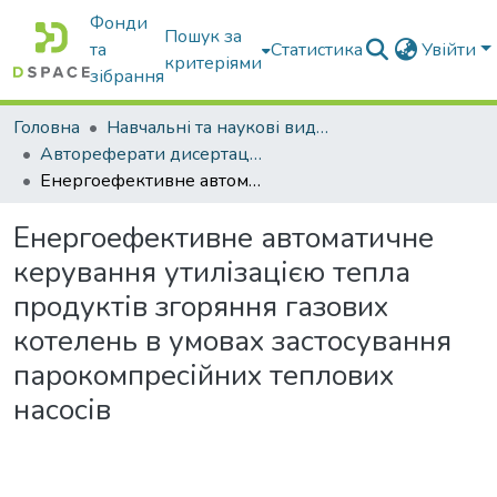
Фонди
Пошук за
та
Статистика
Увійти
критеріями
зібрання
Головна
Навчальні та наукові видання
Автореферати дисертацій та дисертації
Енергоефективне автоматичне керування утилізацією тепла продуктів згоряння газових котелень в умовах застосування парокомпресійних теплових насосів
Енергоефективне автоматичне
керування утилізацією тепла
продуктів згоряння газових
котелень в умовах застосування
парокомпресійних теплових
насосів