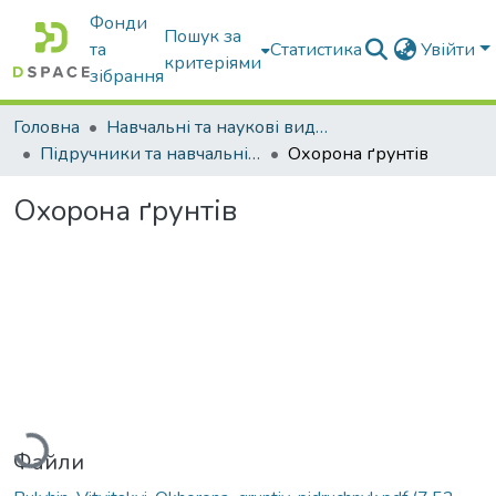
Фонди
Пошук за
та
Статистика
Увійти
критеріями
зібрання
Головна
Навчальні та наукові видання
Підручники та навчальні посібники
Охорона ґрунтів
Охорона ґрунтів
Вантажиться...
Файли