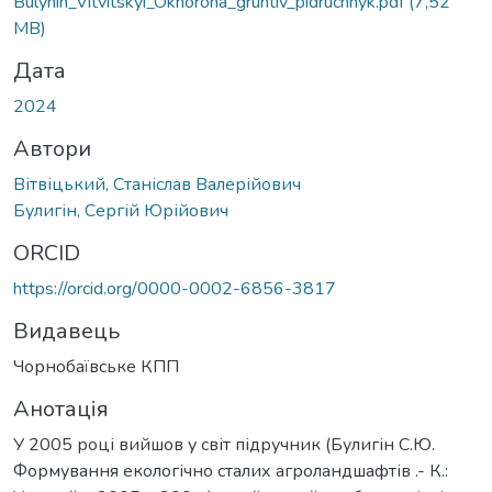
Bulyhin_Vitvitskyi_Okhorona_gruntiv_pidruchnyk.pdf
(7,52
MB)
Дата
2024
Автори
Вітвіцький, Станіслав Валерійович
Булигін, Сергій Юрійович
ORCID
https://orcid.org/0000-0002-6856-3817
Видавець
Чорнобаївське КПП
Анотація
У 2005 році вийшов у світ підручник (Булигін С.Ю.
Формування екологічно сталих агроландшафтів .- К.: