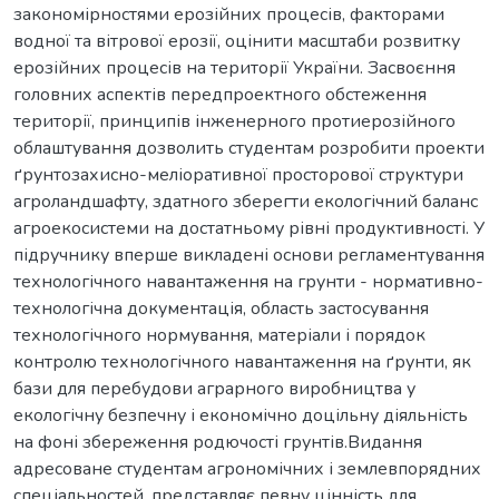
закономірностями ерозійних процесів, факторами
водної та вітрової ерозії, оцінити масштаби розвитку
ерозійних процесів на території України. Засвоєння
головних аспектів передпроектного обстеження
території, принципів інженерного протиерозійного
облаштування дозволить студентам розробити проекти
ґрунтозахисно-меліоративної просторової структури
агроландшафту, здатного зберегти екологічний баланс
агроекосистеми на достатньому рівні продуктивності. У
підручнику вперше викладені основи регламентування
технологічного навантаження на грунти - нормативно-
технологічна документація, область застосування
технологічного нормування, матеріали і порядок
контролю технологічного навантаження на ґрунти, як
бази для перебудови аграрного виробництва у
екологічну безпечну і економічно доцільну діяльність
на фоні збереження родючості грунтів.Видання
адресоване студентам агрономічних і землевпорядних
спеціальностей, представляє певну цінність для