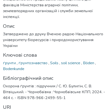
фахівців Міністерства аграрної політики,
землевпорядних організацій і служби земельної
інспекції.
Опис
Затверджено до друку Вченою радою Національного
університету біоресурсів і природокористування
України
Ключові слова
ґрунти
,
ґрунтознавство
,
Soils
,
soil science
,
Böden
,
Bodenkunde
Бібліографічний опис
Охорона ґрунтів : підручник / С. Ю. Булигін, С. В.
Вітвіцький. - Чорнобаївка : Чорнобаївське КПП, 2024. -
464 с. - ISBN 978-966-2499-55-1
URI