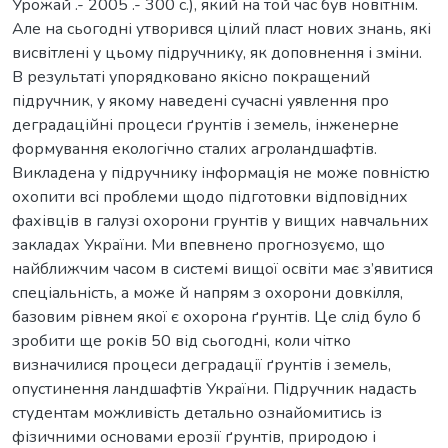
Урожай .- 2005 .- 300 с.), який на той час був новітнім.
Але на сьогодні утворився цілий пласт нових знань, які
висвітлені у цьому підручнику, як доповнення і зміни.
В результаті упорядковано якісно покращений
підручник, у якому наведені сучасні уявлення про
деградаційні процеси ґрунтів і земель, інженерне
формування екологічно сталих агроландшафтів.
Викладена у підручнику інформація не може повністю
охопити всі проблеми щодо підготовки відповідних
фахівців в галузі охорони грунтів у вищих навчальних
закладах України. Ми впевнено прогнозуємо, що
найближчим часом в системі вищої освіти має з’явитися
спеціальність, а може й напрям з охорони довкілля,
базовим рівнем якої є охорона ґрунтів. Це слід було б
зробити ще років 50 від сьогодні, коли чітко
визначилися процеси деградації ґрунтів і земель,
опустинення ландшафтів України. Підручник надасть
студентам можливість детально ознайомитись із
фізичними основами ерозії ґрунтів, природою і