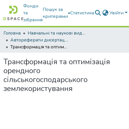
Фонди
Пошук за
та
Статистика
Увійти
критеріями
зібрання
Головна
Навчальні та наукові видання
Автореферати дисертацій та дисертації
Трансформація та оптимізація орендного сільськогосподарського землекористування
Трансформація та оптимізація
орендного
сільськогосподарського
землекористування