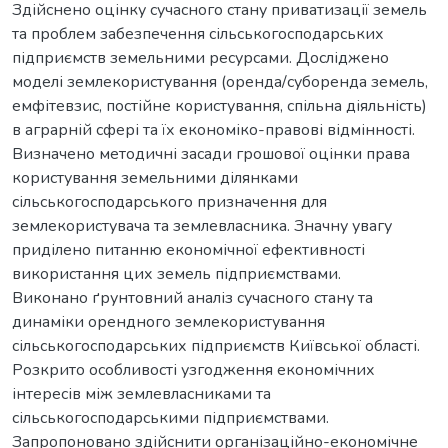
Здійснено оцінку сучасного стану приватизації земель
та проблем забезпечення сільськогосподарських
підприємств земельними ресурсами. Досліджено
моделі землекористування (оренда/суборенда земель,
емфітевзис, постійне користування, спільна діяльність)
в аграрній сфері та їх економіко-правові відмінності.
Визначено методичні засади грошової оцінки права
користування земельними ділянками
сільськогосподарського призначення для
землекористувача та землевласника. Значну увагу
приділено питанню економічної ефективності
використання цих земель підприємствами.
Виконано ґрунтовний аналіз сучасного стану та
динаміки орендного землекористування
сільськогосподарських підприємств Київської області.
Розкрито особливості узгодження економічних
інтересів між землевласниками та
сільськогосподарськими підприємствами.
Запропоновано здійснити організаційно-економічне