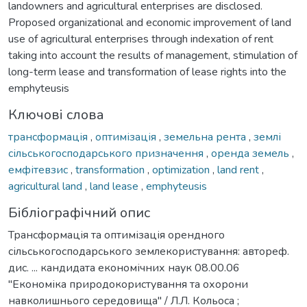
landowners and agricultural enterprises are disclosed.
Proposed organizational and economic improvement of land
use of agricultural enterprises through indexation of rent
taking into account the results of management, stimulation of
long-term lease and transformation of lease rights into the
emphyteusis
Ключові слова
трансформація
,
оптимізація
,
земельна рента
,
землі
сільськогосподарського призначення
,
оренда земель
,
емфітевзис
,
transformation
,
optimization
,
land rent
,
agricultural land
,
land lease
,
emphyteusis
Бібліографічний опис
Трансформація та оптимізація орендного
сільськогосподарського землекористування: автореф.
дис. ... кандидата економічних наук 08.00.06
"Економіка природокористування та охорони
навколишнього середовища" / Л.Л. Кольоса ;