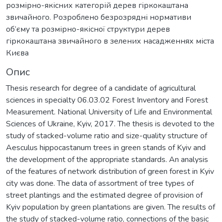
розмірно-якісних категорій дерев гіркокаштана
звичайного. Розроблено безрозрядні нормативи
об’єму та розмірно-якісної структури дерев
гіркокаштана звичайного в зелених насадженнях міста
Києва
Опис
Thesis research for degree of a candidate of agricultural
sciences in specialty 06.03.02 Forest Inventory and Forest
Measurement. National University of Life and Environmental
Sciences of Ukraine, Kyiv, 2017. The thesis is devoted to the
study of stacked-volume ratio and size-quality structure of
Aesculus hippocastanum trees in green stands of Kyiv and
the development of the appropriate standards. An analysis
of the features of network distribution of green forest in Kyiv
city was done. The data of assortment of tree types of
street plantings and the estimated degree of provision of
Kyiv population by green plantations are given. The results of
the study of stacked-volume ratio, connections of the basic