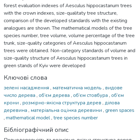
forest evaluation indexes of Aesculus hippocastanum trees
with the crown indexes, size-qualitaty tree structure,
comparison of the developed standards with the existing
analogues are shown. The mathematical models of the tree
species number, tree volume, volume percentage of the tree
trunk, size-quality categories of Aesculus hippocastanum
trees were obtained. Non-category standards of volume and
size-quality structure of Aesculus hippocastanum trees in
green stands of Kyiv were developed
Ключові слова
зелені насадження
,
математична модель
,
видове
число дерева
,
об’єм дерева
,
об’єм стовбура
,
об’єм
крони
,
розмірно-якісна структура дерев
,
ділова
деревина
,
матеріальна оцінка деревини
,
green spaces
,
mathematical model
,
tree species number
Бібліографічний опис
Повнодеревність та розмірно-якісна структура дерев