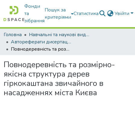
Фонди
Пошук за
та
Статистика
Увійти
критеріями
зібрання
Головна
Навчальні та наукові видання
Автореферати дисертацій та дисертації
Повнодеревність та розмірно-якісна структура дерев гіркокаштана звичайного в насадженнях міста Києва
Повнодеревність та розмірно-
якісна структура дерев
гіркокаштана звичайного в
насадженнях міста Києва