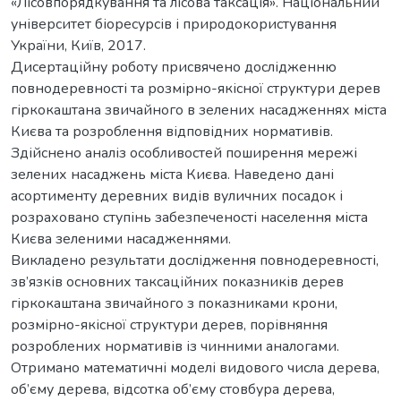
«Лісовпорядкування та лісова таксація». Національний
університет біоресурсів і природокористування
України, Київ, 2017.
Дисертаційну роботу присвячено дослідженню
повнодеревності та розмірно-якісної структури дерев
гіркокаштана звичайного в зелених насадженнях міста
Києва та розроблення відповідних нормативів.
Здійснено аналіз особливостей поширення мережі
зелених насаджень міста Києва. Наведено дані
асортименту деревних видів вуличних посадок і
розраховано ступінь забезпеченості населення міста
Києва зеленими насадженнями.
Викладено результати дослідження повнодеревності,
зв’язків основних таксаційних показників дерев
гіркокаштана звичайного з показниками крони,
розмірно-якісної структури дерев, порівняння
розроблених нормативів із чинними аналогами.
Отримано математичні моделі видового числа дерева,
об’єму дерева, відсотка об’єму стовбура дерева,