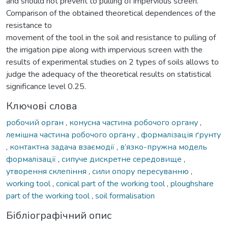
and should not prevent to pulling of impervious screen.
Comparison of the obtained theoretical dependences of the
resistance to
movement of the tool in the soil and resistance to pulling of
the irrigation pipe along with impervious screen with the
results of experimental studies on 2 types of soils allows to
judge the adequacy of the theoretical results on statistical
significance level 0.25.
Ключові слова
робочий орган
,
конусна частина робочого органу
,
лемішна частина робочого органу
,
формалізація ґрунту
,
контактна задача взаємодії
,
в’язко-пружна модель
формалізації
,
сипуче дискретне середовище
,
утворення склепіння
,
сили опору пересуванню
,
working tool
,
conical part of the working tool
,
ploughshare
part of the working tool
,
soil formalisation
Бібліографічний опис