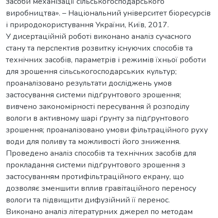
засоби механізації сільськогосподарського
виробництва». – Національний університет біоресурсів
і природокористування України, Київ, 2017.
У дисертаційній роботі виконано аналіз сучасного
стану та перспектив розвитку існуючих способів та
технічних засобів, параметрів і режимів їхньої роботи
для зрошення сільськогосподарських культур;
проаналізовано результати досліджень умов
застосування системи підґрунтового зрошення;
вивчено закономірності пересування й розподілу
вологи в активному шарі ґрунту за підґрунтового
зрошення; проаналізовано умови фільтраційного руху
води для поливу та можливості його зниження.
Проведено аналіз способів та технічних засобів для
прокладання системи підґрунтового зрошення з
застосуванням протифільтраційного екрану, що
дозволяє зменшити вплив гравітаційного переносу
вологи та підвищити дифузійний її перенос.
Виконано аналіз літературних джерел по методам