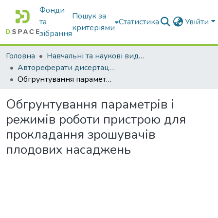
Фонди
Пошук за
та
Статистика
Увійти
критеріями
зібрання
Головна
Навчальні та наукові видання
Автореферати дисертацій та дисертації
Обгрунтування параметрів і режимів роботи пристрою для прокладання зрошувачів плодових насаджень
Обгрунтування параметрів і
режимів роботи пристрою для
прокладання зрошувачів
плодових насаджень