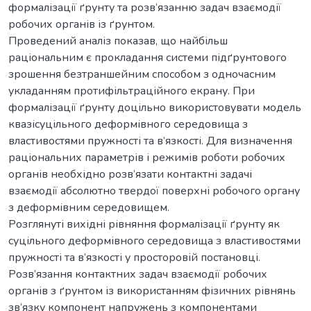
формалізації ґрунту та розв’язанню задач взаємодії
робочих органів із ґрунтом.
Проведений аналіз показав, що найбільш
раціональним є прокладання системи підґрунтового
зрошення безтраншейним способом з одночасним
укладанням протифільтраційного екрану. При
формалізації ґрунту доцільно використовувати модель
квазісуцільного деформівного середовища з
властивостями пружності та в’язкості. Для визначення
раціональних параметрів і режимів роботи робочих
органів необхідно розв’язати контактні задачі
взаємодії абсолютно твердої поверхні робочого органу
з деформівним середовищем.
Розглянуті вихідні рівняння формалізації ґрунту як
суцільного деформівного середовища з властивостями
пружності та в’язкості у просторовій постановці.
Розв’язання контактних задач взаємодії робочих
органів з ґрунтом із використанням фізичних рівнянь
зв’язку компонент напружень з компонентами