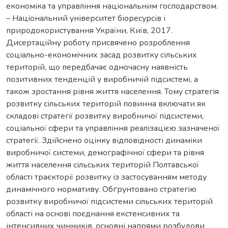
економіка та управління національним господарством.
– Національний університет біоресурсів і
природокористування України, Київ, 2017.
Дисертаційну роботу присвячено розроблення
соціально-економічних засад розвитку сільських
територій, що передбачає одночасну наявність
позитивних тенденцій у виробничій підсистемі, а
також зростання рівня життя населення. Тому стратегія
розвитку сільських територій повинна включати як
складові стратегії розвитку виробничої підсистеми,
соціальної сфери та управління реалізацією зазначеної
стратегії. Здійснено оцінку відповідності динаміки
виробничої системи, демографічної сфери та рівня
життя населення сільських територій Полтавської
області траєкторії розвитку із застосуванням методу
динамічного нормативу. Обґрунтовано стратегію
розвитку виробничої підсистеми сільських територій
області на основі поєднання екстенсивних та
інтенсивних чинників, основні напрями розбудови