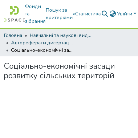
Фонди
Пошук за
та
Статистика
Увійти
критеріями
зібрання
Головна
Навчальні та наукові видання
Автореферати дисертацій та дисертації
Соціально-економічні засади розвитку сільських територій
Соціально-економічні засади
розвитку сільських територій