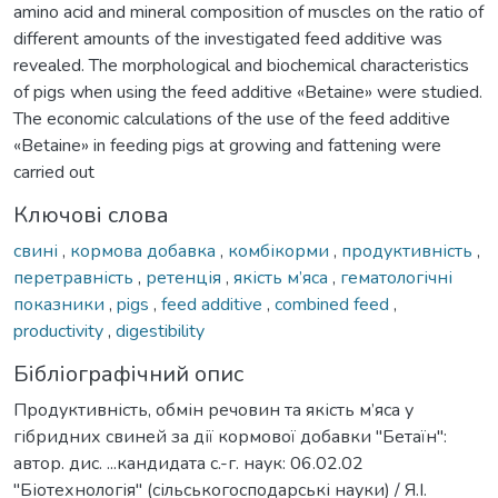
amino acid and mineral composition of muscles on the ratio of
different amounts of the investigated feed additive was
revealed. The morphological and biochemical characteristics
of pigs when using the feed additive «Betaine» were studied.
The economic calculations of the use of the feed additive
«Betaine» in feeding pigs at growing and fattening were
carried out
Ключові слова
свині
,
кормова добавка
,
комбікорми
,
продуктивність
,
перетравність
,
ретенція
,
якість м’яса
,
гематологічні
показники
,
pigs
,
feed additive
,
combined feed
,
productivity
,
digestibility
Бібліографічний опис
Продуктивність, обмін речовин та якість м’яса у
гібридних свиней за дії кормової добавки "Бетаїн":
автор. дис. ...кандидата с.-г. наук: 06.02.02
"Біотехнологія" (сільськогосподарські науки) / Я.І.