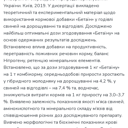
України. Київ, 2019. У дисертації викладено
теоретичний та експериментальний матеріал щодо
використання кормової добавки «Бетаїн» у годівлі
свиней на дорощуванні та відгодівлі. Досліджено
найбільш оптимальні дози згодовування «Бетаїну» на
основі одержаних результатів досліджень.
Встановлено вплив добавки на продуктивність,
перетравність поживних речовин корму, баланс
Нітрогену, ретенцію мінеральних елементів.
Встановлено, що за дози згодовування 1 кг «Бетаїну»
на 1 т комбікорму, середньодобові прирости зростають
у гібридного молодняку на дорощуванні на 4,2 %, у
свиней на відгодівлі – на 7,4 % та, водночас,
знижуються витрати кормів на 1 кг приросту на 3,0–3,7
%. Виявлено залежність показників якості м’яса свиней,
амінокислотного та мінерального складу м’язів від
співвідношення різних доз досліджуваного препарату.
Вивчено морфологічні та біохімічні показники крові