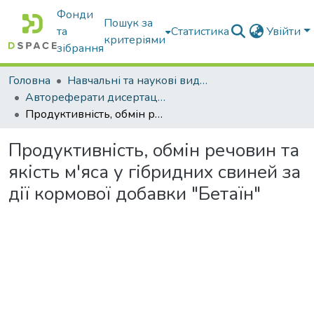
Фонди
Пошук за
та
Статистика
Увійти
критеріями
зібрання
Головна
Навчальні та наукові видання
Автореферати дисертацій та дисертації
Продуктивність, обмін речовин та якість м'яса у гібридних свиней за дії кормової добавки "Бетаїн"
Продуктивність, обмін речовин та
якість м'яса у гібридних свиней за
дії кормової добавки "Бетаїн"