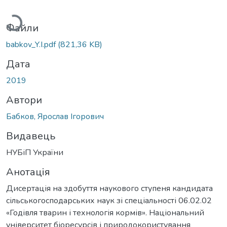
Вантажиться...
Файли
babkov_Y.I.pdf
(821,36 KB)
Дата
2019
Автори
Бабков, Ярослав Ігорович
Видавець
НУБіП України
Анотація
Дисертація на здобуття наукового ступеня кандидата
сільськогосподарських наук зі спеціальності 06.02.02
«Годівля тварин і технологія кормів». Національний
університет біоресурсів і природокористування