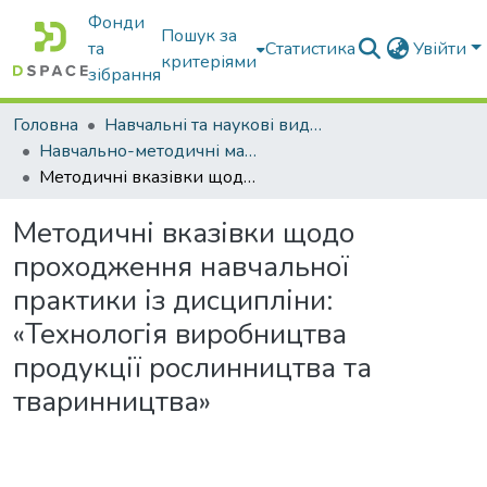
Фонди
Пошук за
та
Статистика
Увійти
критеріями
зібрання
Головна
Навчальні та наукові видання
Навчально-методичні матеріали
Методичні вказівки щодо проходження навчальної практики із дисципліни: «Технологія виробництва продукції рослинництва та тваринництва»
Методичні вказівки щодо
проходження навчальної
практики із дисципліни:
«Технологія виробництва
продукції рослинництва та
тваринництва»