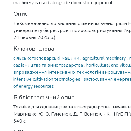
machinery is used alongside domestic equipment.
Опис
Рекомендовано до видання рішенням вченої ради 
університету біоресурсів і природокористування Укр
24 червня 2025 р.)
Ключові слова
сільськогосподарські машини
,
agricultural machinery
,
садівництва та виноградарства
,
horticultural and vitic
впровадження інтенсивних технологій вирощуван
intensive cultivation technologies
,
застосування енерге
of energy resources
Бібліографічний опис
Техніка для садівництва та виноградарства : начальни
Мартишко, Ю. О. Гуменюк, Д. Г. Войтюк. - К. : НУБіП 
340 с.