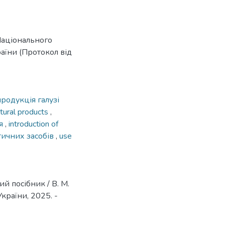
Національного
аїни (Протокол від
продукція галузі
ultural products
,
ня
,
introduction of
тичних засобів
,
use
й посібник / В. М.
України, 2025. -