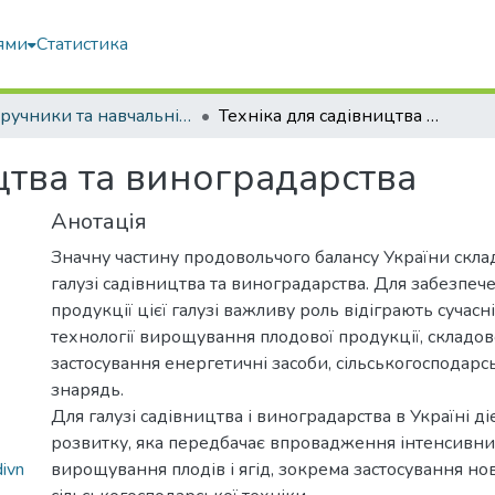
ями
Статистика
Підручники та навчальні посібники
Техніка для садівництва та виноградарства
цтва та виноградарства
Анотація
Значну частину продовольчого балансу України скла
галузі садівництва та виноградарства. Для забезпеч
продукції цієї галузі важливу роль відіграють сучасн
технології вирощування плодової продукції, складо
застосування енергетичні засоби, сільськогосподар
знарядь.
Для галузі садівництва і виноградарства в Україні д
розвитку, яка передбачає впровадження інтенсивни
ivn
вирощування плодів і ягід, зокрема застосування нов