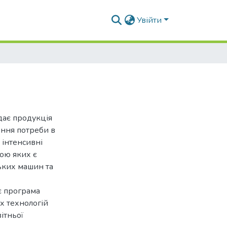
Увійти
дає продукція
ення потреби в
і інтенсивні
вою яких є
ських машин та
іє програма
х технологій
ітньої