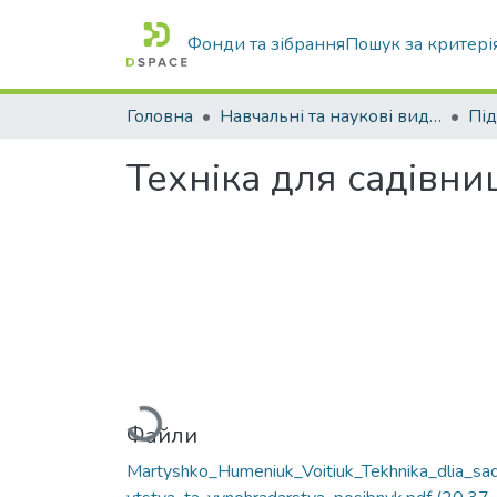
Фонди та зібрання
Пошук за критері
Головна
Навчальні та наукові видання
Техніка для садівни
Вантажиться...
Файли
Martyshko_Humeniuk_Voitiuk_Tekhnika_dlia_sad