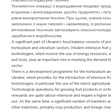
сільськогосподарської техніки.
Технологічні операції з вирощування плодової продук
ягідниках і виноградниках, досить трудомісткі, і п
рівня використання техніки. При цьому, значна кіль
запозичені з інших галузей і, насамперед, із рослинн
вітчизняною технікою застосовують сільськогоспод
зарубіжного виробництва.
A significant part of Ukraine's food balance consists of pr
horticulture and viticulture sectors. Modern intensive fruit
technologies, which involve the use of energy resources, a
and tools, play an important role in meeting the demand fo
sector.
There is a development programme for the horticulture and 
Ukraine, which provides for the introduction of intensive fr
technologies, in particular the use of the latest agricultura
Technological operations for growing fruit products in orch
vineyards are quite labour-intensive and require a higher l
use. At the same time, a significant number of machines 
other industries, primarily crop production, and foreign-mad