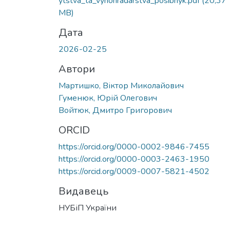
ytstva_ta_vynohradarstva_posibnyk.pdf
(20,37
MB)
Дата
2026-02-25
Автори
Мартишко, Віктор Миколайович
Гуменюк, Юрій Олегович
Войтюк, Дмитро Григорович
ORCID
https://orcid.org/0000-0002-9846-7455
https://orcid.org/0000-0003-2463-1950
https://orcid.org/0009-0007-5821-4502
Видавець
НУБіП України