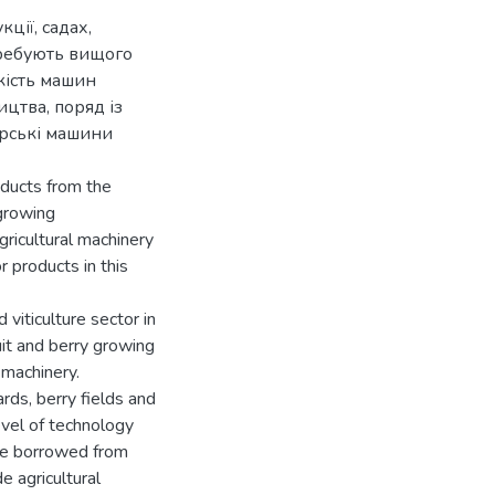
ції, садах,
отребують вищого
кість машин
ицтва, поряд із
арські машини
oducts from the
 growing
gricultural machinery
r products in this
viticulture sector in
uit and berry growing
l machinery.
ards, berry fields and
evel of technology
are borrowed from
e agricultural