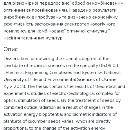
для рівномірної передпосівної обробки комбінованим
оптичним випромінюванням. Наведено результати
виробничих випробувань та визначено економічну
ефективність застосування електротехнологічного
комплексу для комбінованої оптичної стимуляції
насіння тепличних культур
Опис
Dissertation for obtaining the scientific degree of the
candidate of technical sciences on the specialty 05.09.03
«Electrical Engineering Complexes and Systems». National
University of Life and Environmental Sciences of Ukraine.
Kyiv, 2018. The thesis contains the results of theoretical and
experimental studies of electro-technological complex for
optical stimulation of seeds. By the treatment of seeds by
combined optical radiation as a result of changes in the
activation energy biopotential and biometric indicators of
plantlets of cucumber seeds varies, which are directly
proportional to the change of the activation energy.