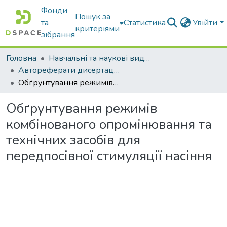
Фонди
Пошук за
та
Статистика
Увійти
критеріями
зібрання
Головна
Навчальні та наукові видання
Автореферати дисертацій та дисертації
Обґрунтування режимів комбінованого опромінювання та технічних засобів для передпосівної стимуляції насіння
Обґрунтування режимів
комбінованого опромінювання та
технічних засобів для
передпосівної стимуляції насіння