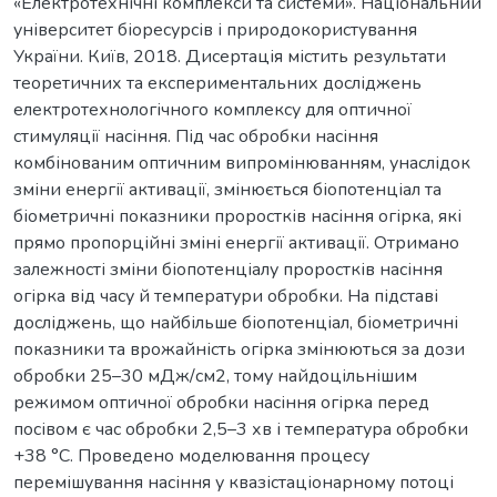
«Електротехнічні комплекси та системи». Національний
університет біоресурсів і природокористування
України. Київ, 2018. Дисертація містить результати
теоретичних та експериментальних досліджень
електротехнологічного комплексу для оптичної
стимуляції насіння. Під час обробки насіння
комбінованим оптичним випромінюванням, унаслідок
зміни енергії активації, змінюється біопотенціал та
біометричні показники проростків насіння огірка, які
прямо пропорційні зміні енергії активації. Отримано
залежності зміни біопотенціалу проростків насіння
огірка від часу й температури обробки. На підставі
досліджень, що найбільше біопотенціал, біометричні
показники та врожайність огірка змінюються за дози
обробки 25–30 мДж/см2, тому найдоцільнішим
режимом оптичної обробки насіння огірка перед
посівом є час обробки 2,5–3 хв і температура обробки
+38 °С. Проведено моделювання процесу
перемішування насіння у квазістаціонарному потоці