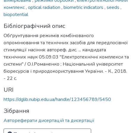
вимірювань
,
режими обробки
,
електротехнологічний
комплекс
,
optical radiation
,
biometric indicators
,
seeds
,
biopotential
Бібліографічний опис
Обґрунтування режимів комбінованого
опромінювання та технічних засобів для передпосівної
стимуляції насіння: автореф. дис. ... кандидата
технічних наук 05.09.03 "Електротехнічні комплекси та
системи" / О.І.Романенко ; Національний університет
біоресурсів і природокористування України. - К., 2018.
- 22 с.
URI
https://dglib.nubip.edu.ua/handle/123456789/5450
Зібрання
Автореферати дисертацій та дисертації