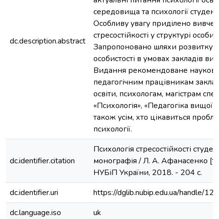
актуальні питання психології осві
середовища та психології студент
Особливу увагу приділено вивче
стресостійкості у структурі особис
dc.description.abstract
Запропоновано шляхи розвитку ст
особистості в умовах закладів вищ
Видання рекомендоване науков
педагогічним працівникам заклад
освіти, психологам, магістрам спе
«Психологія», «Педагогіка вищої ш
також усім, хто цікавиться пробл
психології.
Психологія стресостійкості студент
dc.identifier.citation
монографія / Л. А. Афанасенко [та ін
НУБіП України, 2018. - 204 с.
dc.identifier.uri
https://dglib.nubip.edu.ua/handle/
dc.language.iso
uk