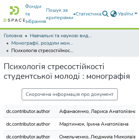
Фонди
Пошук за
та
Статистика
Увійти
критеріями
зібрання
Головна
Навчальні та наукові видання
Монографії, розділи монографій, доповіді
Психологія стресостійкості студентської молоді : монографія
Психологія стресостійкості
студентської молоді : монографія
Скорочена інформація про документ
dc.contributor.author
Афанасенко, Лариса Анатоліївна
dc.contributor.author
Мартинюк, Ірина Анатоліївна
dc.contributor.author
Омельченко, Людмила Миколаївн