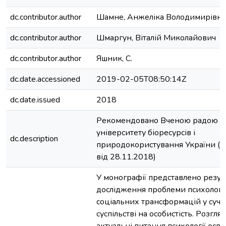
dc.contributor.author
Шамне, Анжеліка Володимирівна
dc.contributor.author
Шмаргун, Віталій Миколайович
dc.contributor.author
Яшник, С.
dc.date.accessioned
2019-02-05T08:50:14Z
dc.date.issued
2018
Рекомендовано Вченою радою Н
університету біоресурсів і
dc.description
природокористування України (п
від 28.11.2018)
У монографії представлено резул
дослідження проблеми психологі
соціальних трансформацій у суч
суспільстві на особистість. Розгл