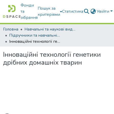
Фонди
Пошук за
та
Статистика
Увійти
критеріями
зібрання
Головна
Навчальні та наукові видання
Підручники та навчальні посібники
Інноваційні технології генетики дрібних домашніх тварин
Інноваційні технології генетики
дрібних домашніх тварин