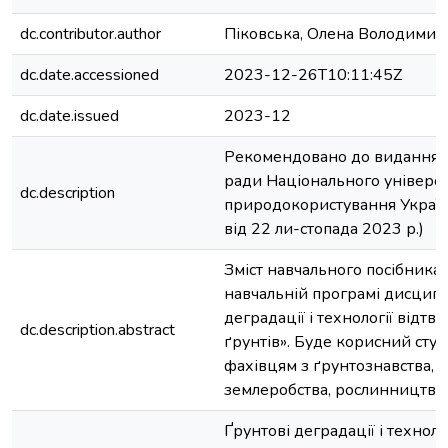
dc.contributor.author
Піковська, Олена Володимир
dc.date.accessioned
2023-12-26T10:11:45Z
dc.date.issued
2023-12
Рекомендовано до видання 
ради Національного університ
dc.description
природокористування Україн
від 22 ли-стопада 2023 р.)
Зміст навчального посібника 
навчальній програмі дисципл
деградації і технології відт
dc.description.abstract
ґрунтів». Буде корисний студ
фахівцям з ґрунтознавства, ек
землеробства, рослинництва.
Ґрунтові деградації і техноло