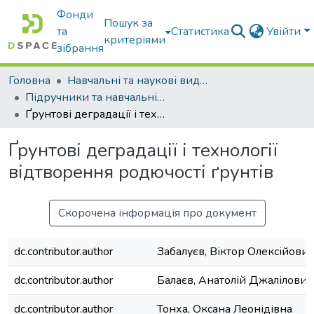
Фонди
Пошук за
та
Статистика
Увійти
критеріями
зібрання
Головна
Навчальні та наукові видання
Підручники та навчальні посібники
Ґрунтові деградації і технології відтворення родючості ґрунтів
Ґрунтові деградації і технології
відтворення родючості ґрунтів
Скорочена інформація про документ
dc.contributor.author
Забалуєв, Віктор Олексійович
dc.contributor.author
Балаєв, Анатолій Джалілович
dc.contributor.author
Тонха, Оксана Леонідівна