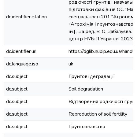
родючості ґрунтів : навчальн
підготовки фахівців ОС "Магіс
dc.identifier.citation
спеціальності 201 "Агрономія
«Агрохімія і ґрунтознавство») 
ін.] ; За ред. В. О. Забалуєва.
центр НУБіП України, 2023. -
dc.identifier.uri
https://dglib.nubip.edu.ua/ha
dc.language.iso
uk
dc.subject
Ґрунтові деградації
dc.subject
Soil degradation
dc.subject
Відтворення родючості ґрунт
dc.subject
Reproduction of soil fertility
dc.subject
Ґрунтознавство