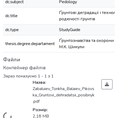
dc.subject
Pedology
Ґрунтові деградації і техноло
dc.title
родючості ґрунтів
dc.type
StudyGuide
Ґрунтознавства та охорони ґр
thesis.degree.departament
М.К. Шикули
Файли
Контейнер файлів
Зараз показуємо
1 - 1 з 1
Назва:
Zabaluiev_Tonkha_Balaiev_Pikovs
ka_Gruntovi_dehradatsii_posibnyk
.pdf
Розмір:
2,18 MB