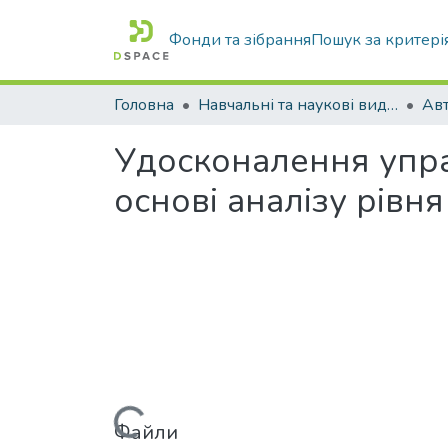
Фонди та зібрання
Пошук за критері
Головна
Навчальні та наукові видання
Удосконалення упра
основі аналізу рівн
Вантажиться...
Файли