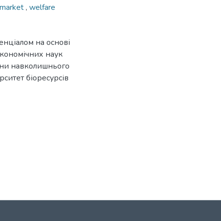
 market
,
welfare
нціалом на основі
 економічних наук
они навколишнього
рситет біоресурсів