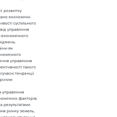
ії розвитку
вано економічні
ивості суспільного
від управління
-економічного
ліджень.
їни як
ономічного
ення управління
ективності такого
сучасні тенденції
урсним
 управління
номічних факторів,
за результатами
ння ринку земель,