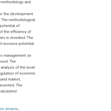
e methodology and
 for the development
d. The methodological
potential of
f the efficiency of
ies is revealed. The
d resource potential
ces management on
posed. The
analysis of the level
regulation of economic
 land market,
presented. The
calculated
ок земель
,