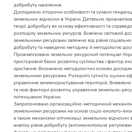
добробуту населення.
Досліджено історичні особливості та сучасні тенденц
земельних відносин в Україні. Детально проаналізо
теорії добробуту як основу ефективності та справедл
розподілу земельних ресурсів. Вивчено світовий дос
земельними ресурсами залежно від рівня соціально
добробуту та наведено методику й методологію дос
Проаналізовано земельно-ресурсний потенціал Укра
просторовий базис розвитку суспільства і фактор ек
зростання. Визначено методологічні основи дослідж
земельними ресурсами. Розкрито сутність оцінки еф
управління землекористування територій. Виявлено 
та нові фактори розвитку управління земельно-рес
потенціалом України.
Запропоновано організаційно-методичний механізм
земельними ресурсами на основі соціо-еколого-еко
а також механізми оптимізації земельних відносин 
аналізу рівня добробуту (антимонопольне регулюва