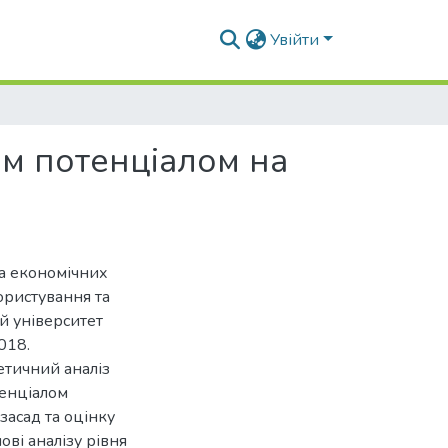
Увійти
м потенціалом на
та економічних
ористування та
й університет
018.
етичний аналіз
тенціалом
засад та оцінку
ві аналізу рівня