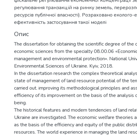
фіскальне регулювання економічної концентрації з
регулювання транзакцій на ринку земель, перерозп
ресурсів публічної власності). Розраховано еколого-
ефективність застосування такої моделі
Опис
The dissertation for obtaining the scientific degree of the 
economic sciences from the specialty 08.00.06 «Economic
management and environmental protection». National Unive
Environmental Sciences of Ukraine. Kyiv, 2018.
In the dissertation research the complex theoretical analys
state of management of land resource potential of the terri
carried out. improving its methodological principles and a
efficiency of its improvement on the basis of the analysis o
being.
The historical features and modern tendencies of land rel
Ukraine are investigated. The economic welfare theories ar
as the basis of the efficiency and equity of the public distr
resources. The world experience in managing the land res