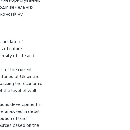
емлекористування,
оділ земельних
економічну
candidate of
s of nature
rsity of Life and
is of the current
tories of Ukraine is
ssessing the economic
f the level of well-
ations development in
e analyzed in detail
ibution of land
ources based on the