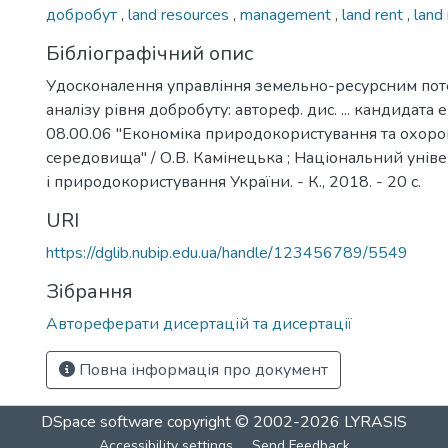
добробут
,
land resources
,
management
,
land rent
,
land
Бібліографічний опис
Удосконалення управління земельно-ресурсним поте
аналізу рівня добробуту: автореф. дис. ... кандидата
08.00.06 "Економіка природокористування та охор
середовища" / О.В. Камінецька ; Національний уніве
і природокористування України. - К., 2018. - 20 с.
URI
https://dglib.nubip.edu.ua/handle/123456789/5549
Зібрання
Автореферати дисертацій та дисертації
Повна інформація про документ
DSpace software
copyright © 2002-2026
LYRASIS
Accessibility settings
Send Feedback