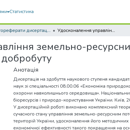
ями
Статистика
Автореферати дисертацій та дисертації
Удосконалення управління земельно-ресурсним потенціалом на основі аналізу рівня добробуту
вління земельно-ресурсни
я добробуту
Анотація
Дисертація на здобуття наукового ступеня кандида
наук зі спеціальності 08.00.06 «Економіка природок
охорони навколишнього середовища». Національни
біоресурсів і природо-користування України. Київ, 2
У дисертаційній роботі виконано комплексний теор
сучасного стану управління земельно-ресурсним по
територій України, удосконалення його методичних 
економічної ефективності такого покращення на осно