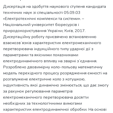
Дисертація на здобуття наукового ступеня кандидата
технічних наук зі спеціальності 05.09.03
«Електротехнічні комплекси та системи». –
Національний університет біоресурсів і
природокористування України, Київ, 2017.
Дисертаційну роботу присвячено встановленню
взаємозвʼязків характеристик електромеханічного
перетворювача індукційного типу ударної дії з
параметрами та якісними показниками
електродинамічного впливу на зварні зʼєднання.
Розроблено двовимірну коло-польову математичну
модель перехідного процесу розрядження ємності на
розгалужене електричне коло з котушкою,
індуктивність якої динамічно змінюється, що дає змогу
за рахунок регулювання параметрів
електромеханічного перетворювача досягти
необхідних за технологічними вимогами
характеристик електродинамічної обробки. На основі