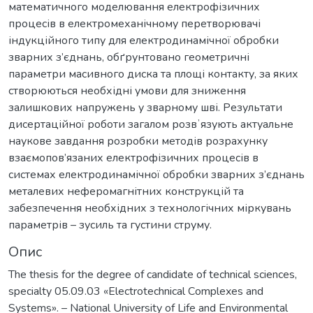
математичного моделювання електрофізичних
процесів в електромеханічному перетворювачі
індукційного типу для електродинамічної обробки
зварних з’єднань, обґрунтовано геометричні
параметри масивного диска та площі контакту, за яких
створюються необхідні умови для зниження
залишкових напружень у зварному шві. Результати
дисертаційної роботи загалом розвʼязують актуальне
наукове завдання розробки методів розрахунку
взаємопов’язаних електрофізичних процесів в
системах електродинамічної обробки зварних з’єднань
металевих неферомагнітних конструкцій та
забезпечення необхідних з технологічних міркувань
параметрів – зусиль та густини струму.
Опис
The thesis for the degree of candidate of technical sciences,
specialty 05.09.03 «Electrotechnical Сomplexes and
Systems». – National University of Life and Environmental