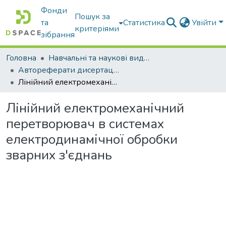
Фонди
Пошук за
та
Статистика
Увійти
критеріями
зібрання
Головна
Навчальні та наукові видання
Автореферати дисертацій та дисертації
Лінійний електромеханічний перетворювач в системах електродинамічної обробки зварних з'єднань
Лінійний електромеханічний
перетворювач в системах
електродинамічної обробки
зварних з'єднань