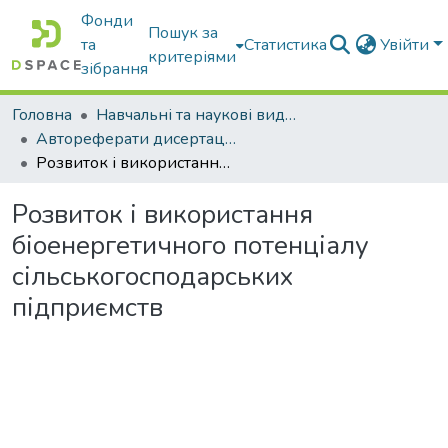
Фонди
Пошук за
та
Статистика
Увійти
критеріями
зібрання
Головна
Навчальні та наукові видання
Автореферати дисертацій та дисертації
Розвиток і використання біоенергетичного потенціалу сільськогосподарських підприємств
Розвиток і використання
біоенергетичного потенціалу
сільськогосподарських
підприємств