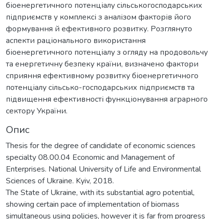
біоенергетичного потенціалу сільськогосподарських
підприємств у комплексі з аналізом факторів його
формування й ефективного розвитку. Розглянуто
аспекти раціонального використання
біоенергетичного потенціалу з огляду на продовольчу
та енергетичну безпеку країни, визначено фактори
сприяння ефективному розвитку біоенергетичного
потенціалу сільсько-господарських підприємств та
підвищення ефективності функціонування аграрного
сектору України.
Опис
Thesis for the degree of candidate of economic sciences
specialty 08.00.04 Economic and Management of
Enterprises. National University of Life and Environmental
Sciences of Ukraine. Kyiv, 2018.
The State of Ukraine, with its substantial agro potential,
showing certain pace of implementation of biomass
simultaneous using policies, however it is far from progress