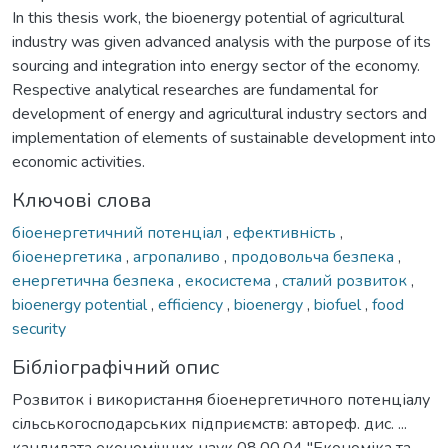
In this thesis work, the bioenergy potential of agricultural
industry was given advanced analysis with the purpose of its
sourcing and integration into energy sector of the economy.
Respective analytical researches are fundamental for
development of energy and agricultural industry sectors and
implementation of elements of sustainable development into
economic activities.
Ключові слова
біоенергетичний потенціал
,
ефективність
,
біоенергетика
,
агропаливо
,
продовольча безпека
,
енергетична безпека
,
екосистема
,
сталий розвиток
,
bioenergy potential
,
efficiency
,
bioenergy
,
biofuel
,
food
security
Бібліографічний опис
Розвиток і використання біоенергетичного потенціалу
сільськогосподарських підприємств: автореф. дис. ...
кандидата економічних наук 08.00.04 "Економіка та