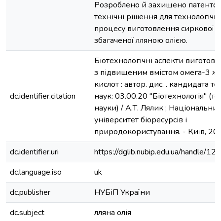
Pозроблено й захищено патентом
технічні рішення для технологічн
процесу виготовлення сиркової п
збагаченої лляною олією.
Біотехнологічні аспекти виготовл
з підвищеним вмістом омега-3 
кислот : автор. дис. . кандидата т
dc.identifier.citation
наук: 03.00.20 "Біотехнологія" (те
науки) / А.Т. Лялик ; Національни
університет біоресурсів і
природокористування. - Київ, 2021
dc.identifier.uri
https://dglib.nubip.edu.ua/handle/
dc.language.iso
uk
dc.publisher
НУБіП України
dc.subject
лляна олія