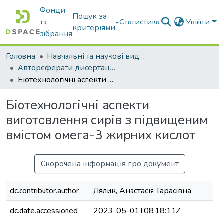
Фонди
Пошук за
та
Статистика
Увійти
критеріями
зібрання
Головна
Навчальні та наукові видання
Автореферати дисертацій та дисертації
Біотехнологічні аспекти виготовлення сирів з підвищеним вмістом омега-3 жирних кислот
Біотехнологічні аспекти
виготовлення сирів з підвищеним
вмістом омега-3 жирних кислот
Скорочена інформація про документ
dc.contributor.author
Лялик, Анастасія Тарасівна
dc.date.accessioned
2023-05-01T08:18:11Z