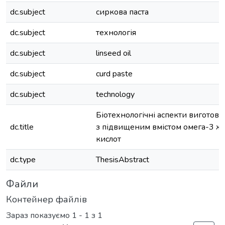
dc.subject
сиркова паста
dc.subject
технологія
dc.subject
linseed oil
dc.subject
curd paste
dc.subject
technology
Біотехнологічні аспекти виготовл
dc.title
з підвищеним вмістом омега-3 
кислот
dc.type
ThesisAbstract
Файли
Контейнер файлів
Зараз показуємо
1 - 1 з 1