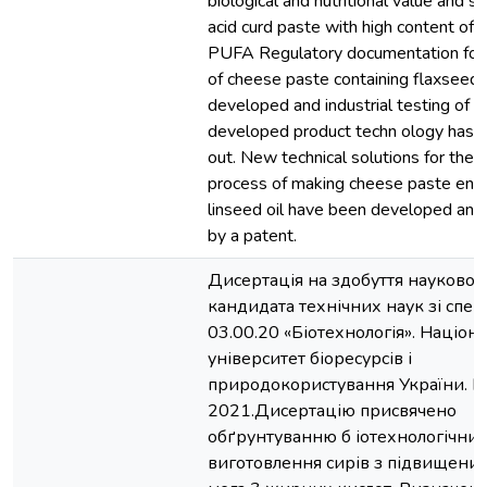
biological and nutritional value and sa
acid curd paste with high content of
PUFA Regulatory documentation for
of cheese paste containing flaxseed 
developed and industrial testing of t
developed product techn ology has b
out. New technical solutions for the 
process of making cheese paste enri
linseed oil have been developed and
by a patent.
Дисертація на здобуття науковог
кандидата технічних наук зі спеці
03.00.20 «Біотехнологія». Націон
університет біоресурсів і
природокористування України. Ки
2021.Дисертацію присвячено
обґрунтуванню б іотехнологічних
виготовлення сирів з підвищеним