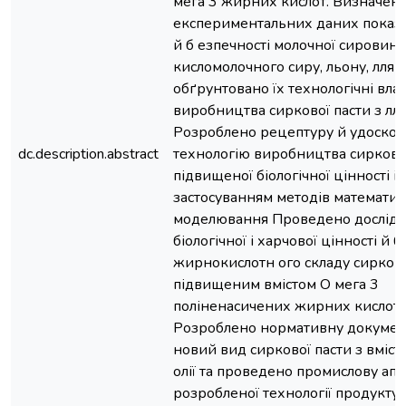
мега 3 жирних кислот. Визначено
експериментальних даних показн
й б езпечності молочної сировини
кисломолочного сиру, льону, лляної
обґрунтовано їх технологічні влас
виробництва сиркової пасти з лл
Розроблено рецептуру й удоско
dc.description.abstract
технологію виробництва сирково
підвищеної біологічної цінності із
застосуванням методів математи
моделювання Проведено дослід
біологічної і харчової цінності й б
жирнокислотн ого складу сирково
підвищеним вмістом О мега 3
поліненасичених жирних кислот
Розроблено нормативну докумен
новий вид сиркової пасти з вміст
олії та проведено промислову ап
розробленої технології продукту.