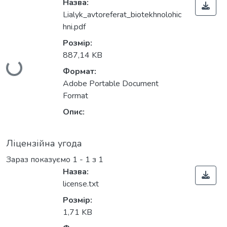
Назва:
Lialyk_avtoreferat_biotekhnolohic
hni.pdf
Розмір:
887,14 KB
Вантажиться...
Формат:
Adobe Portable Document
Format
Опис:
Ліцензійна угода
Зараз показуємо
1 - 1 з 1
Назва:
license.txt
Розмір:
1,71 KB