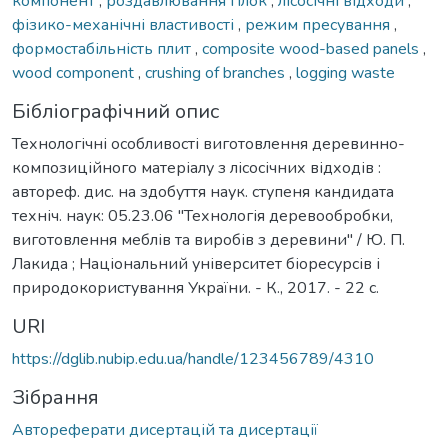
компонент
,
роздавлювання гілок
,
лісосічні відходи
,
фізико-механічні властивості
,
режим пресування
,
формостабільність плит
,
composite wood-based panels
,
wood component
,
crushing of branches
,
logging waste
Бібліографічний опис
Технологічні особливості виготовлення деревинно-
композиційного матеріалу з лісосічних відходів :
автореф. дис. на здобуття наук. ступеня кандидата
техніч. наук: 05.23.06 "Технологія деревообробки,
виготовлення меблів та виробів з деревини" / Ю. П.
Лакида ; Національний університет біоресурсів і
природокористування України. - К., 2017. - 22 с.
URI
https://dglib.nubip.edu.ua/handle/123456789/4310
Зібрання
Автореферати дисертацій та дисертації