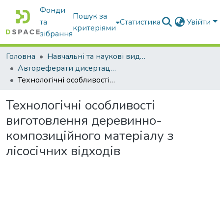
Фонди
Пошук за
та
Статистика
Увійти
критеріями
зібрання
Головна
Навчальні та наукові видання
Автореферати дисертацій та дисертації
Технологічні особливості виготовлення деревинно-композиційного матеріалу з лісосічних відходів
Технологічні особливості
виготовлення деревинно-
композиційного матеріалу з
лісосічних відходів