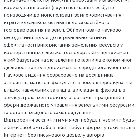
користуванні особи (групи пов’язаних осіб), не
призводячи до монополізації землекористування і
втрати власником мотивації до самостійного
господарювання на землі. Обґрунтовано науково-
методичний підхід до порівняльної оцінки
ефективності використання земельних ресурсів у
корпоративних сільсько-господарських підприємств,
який базується на зіставленні показників економічної
діяльності таких підприємств із середньогалузевими.
Наукове видання розраховане на дослідників,
аспірантів, магістрів факультетів землевпорядкування
вищих навчальних закладів, викладачів, фахівців з
землеустрою, моніторингу, агрономів, працівників
сфери державного управління земельними ресурсами
та органів місцевого самоврядування.
Відтворення всієї книги чи якої-небудь її частини будь-
якими засобами або в якій-небудь формі, у тому числі в
Інтернеті, без письмового дозволу авторів