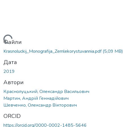
иться...
Файли
Krasnoluckij_Monografіja_Zemlekorystuvannia.pdf
(5,09 MB)
Дата
2019
Автори
Краснолуцький, Олександр Васильович
Мартин, Андрій Геннадійович
Шевченко, Олександр Вікторович
ORCID
https://orcid.org/0000-0002-1485-5646