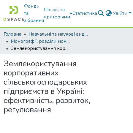
Фонди
Пошук за
та
Статистика
Увійти
критеріями
зібрання
Головна
Навчальні та наукові видання
Монографії, розділи монографій, доповіді
Землекористування корпоративних сільськогосподарських підприємств в Україні: ефективність, розвиток, регулювання
Землекористування
корпоративних
сільськогосподарських
підприємств в Україні:
ефективність, розвиток,
регулювання