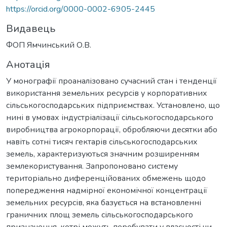
https://orcid.org/0000-0002-6905-2445
Видавець
ФОП Ямчинський О.В.
Анотація
У монографії проаналізовано сучасний стан і тенденції
використання земельних ресурсів у корпоративних
сільськогосподарських підприємствах. Установлено, що
нині в умовах індустріалізації сільськогосподарського
виробництва агрокорпорації, обробляючи десятки або
навіть сотні тисяч гектарів сільськогосподарських
земель, характеризуються значним розширенням
землекористування. Запропоновано систему
територіально диференційованих обмежень щодо
попередження надмірної економічної концентрації
земельних ресурсів, яка базується на встановленні
граничних площ земель сільськогосподарського
призначення, котрі можуть перебувати у власності чи