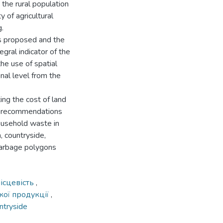
 the rural population
ty of agricultural
g.
 is proposed and the
egral indicator of the
the use of spatial
nal level from the
ng the cost of land
ng, recommendations
household waste in
, countryside,
 garbage polygons
місцевість
,
кої продукції
,
ntryside