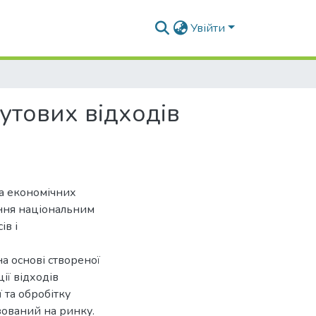
Увійти
утових відходів
та економічних
іння національним
ів і
на основі створеної
ії відходів
 та обробітку
ований на ринку.