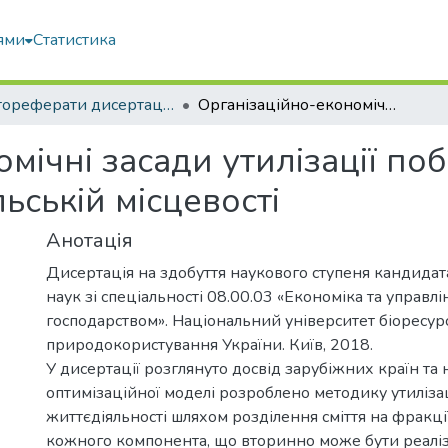
ями
Статистика
Автореферати дисертацій та дисертації
Організаційно-економічні засади утилізації побутових відходів життєдіяльності у сільській місцевості
мічні засади утилізації поб
льській місцевості
Анотація
Дисертація на здобуття наукового ступеня кандида
наук зі спеціальності 08.00.03 «Економіка та управл
господарством». Національний університет біоресурс
природокористування України. Київ, 2018.
У дисертації розглянуто досвід зарубіжних країн та 
оптимізаційної моделі розроблено методику утилізац
життєдіяльності шляхом розділення сміття на фракції
кожного компонента, що вторинно може бути реаліз