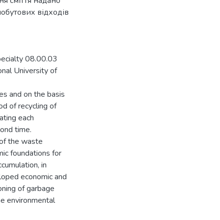
ня сміття надано
побутових відходів
pecialty 08.00.03
al University of
ies and on the basis
d of recycling of
vating each
cond time.
 of the waste
mic foundations for
cumulation, in
veloped economic and
oning of garbage
he environmental