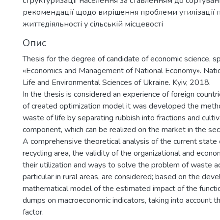
структуризації населення за ставленням до сортуван
рекомендації щодо вирішення проблеми утилізації 
життєдіяльності у сільській місцевості
Опис
Thesis for the degree of candidate of economic science, s
«Economics and Management of National Economy». Nation
Life and Environmental Sciences of Ukraine. Kyiv, 2018.
In the thesis is considered an experience of foreign countr
of created optimization model it was developed the metho
waste of life by separating rubbish into fractions and culti
component, which can be realized on the market in the se
A comprehensive theoretical analysis of the current state
recycling area, the validity of the organizational and econo
their utilization and ways to solve the problem of waste ac
particular in rural areas, are considered; based on the de
mathematical model of the estimated impact of the functi
dumps on macroeconomic indicators, taking into account t
factor.