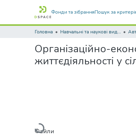
Фонди та зібрання
Пошук за критері
Головна
Навчальні та наукові видання
Організаційно-еконо
життєдіяльності у сі
Файли