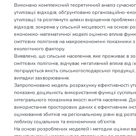
Виконано комплексний теоретичний аналіз сучасног
утилізації відходів, обґрунтовано організаційно-еко
утилізації та розглянуто шляхи вирішення проблеми
відходів, зокрема у сільській місцевості; на основі р
економіко-математичної моделі оцінено вплив фун
сміттєвих полігонів на макроекономічні показники 
екологічного фактору.
Виявлено, що сільське населення, яке проживає в зо
сміттєвих полігонів, відчуває негативний вплив від 
погіршується якість сільськогосподарської продукції
випадки захворювання.
Запропоновано модель розрахунку ефективності утилі
показано доцільність використання функції суспіль
інтегрального показника якості життя населення. Д
використання просторових даних є ефективним інс
оцінювання збитків на регіональному рівні від розт
поблизу соціальних та економічних об’єктів.
На основі розроблених моделей і методик оцінки вар