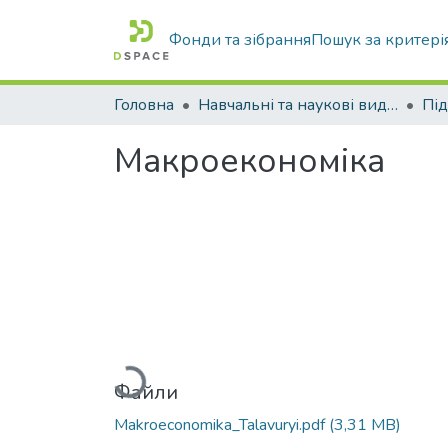
Фонди та зібрання
Пошук за критері
Головна
Навчальні та наукові видання
Макроекономіка
Вантажиться...
Файли
Makroeconomika_Talavuryi.pdf
(3,31 MB)