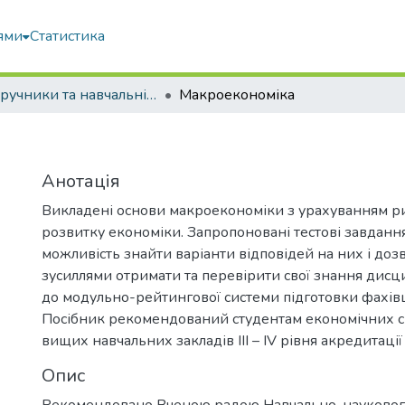
ями
Статистика
Підручники та навчальні посібники
Макроекономіка
Анотація
Викладені основи макроекономіки з урахуванням р
розвитку економіки. Запропоновані тестові завдання
можливість знайти варіанти відповідей на них і доз
зусиллями отримати та перевірити свої знання дисц
до модульно-рейтингової системи підготовки фахівц
Посібник рекомендований студентам економічних с
вищих навчальних закладів III – IV рівня акредитації
Опис