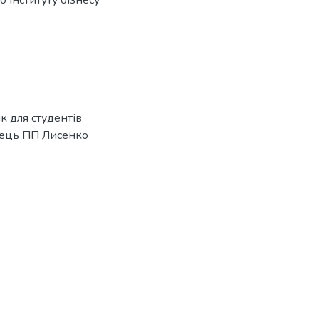
інституту бізнесу
к для студентів
авець ПП Лисенко