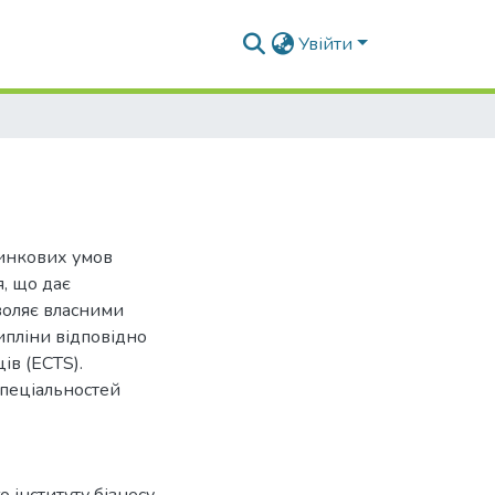
Увійти
инкових умов
, що дає
воляє власними
ипліни відповідно
ів (ECTS).
пеціальностей