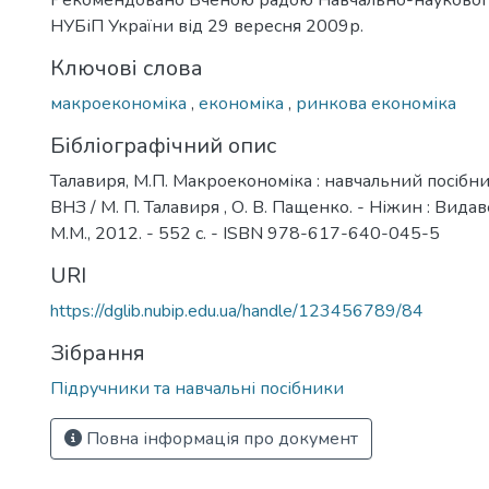
Рекомендовано Вченою радою Навчально-наукового 
НУБіП України від 29 вересня 2009р.
Ключові слова
макроекономіка
,
економіка
,
ринкова економіка
Бібліографічний опис
Талавиря, М.П. Макроекономіка : навчальний посібни
ВНЗ / М. П. Талавиря , О. В. Пащенко. - Ніжин : Вид
М.М., 2012. - 552 с. - ISBN 978-617-640-045-5
URI
https://dglib.nubip.edu.ua/handle/123456789/84
Зібрання
Підручники та навчальні посібники
Повна інформація про документ