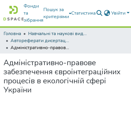
Фонди
Пошук за
та
Статистика
Увійти
критеріями
зібрання
Головна
Навчальні та наукові видання
Автореферати дисертацій та дисертації
Адміністративно-правове забезпечення євроінтеграційних процесів в екологічній сфері України
Адміністративно-правове
забезпечення євроінтеграційних
процесів в екологічній сфері
України