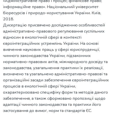
«Адміністративне право і процес; фінансове право;
інформаційне право». Національний університет
біоресурсів і природо-користування України. Київ,
2018.
Дисертацію присвячено дослідженню особливостей
адміністративно-правового регулювання суспільних
відносин в екологічній сфері в контексті
євроінтеграційних устремлінь України. На основі
вивчення наукових праць у сфері юриспруденції,
чинного законодавства України, підзаконних
нормативно-правових актів, міжнародного досвіду та
законодавства, узагальнення практики їх реалізації,
визначено та узагальнено адміністративно-правові та
організаційні засади забезпечення євроінтеграційних
процесів в екологічній сфері України,
охарактеризовано специфіку форм та методів даного
забезпечення, а також сформовано пропозиції щодо
адаптації чинного законодавства та практики його
застосування до вимог, норм та стандартів ЄС.