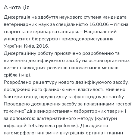
Анотація
Дисертація на здобуття наукового ступеня кандидата
ветеринарних наук за спеціальністю 16.00.06 – гігієна
тварин та ветеринарна санітарія. – Національний
університет біоресурсів і природокористування
України, Київ, 2016.
Дисертаційну роботу присвячено розробленню та
вивченню дезінфікуючого засобу на основі органічних
кислот і колоїдних розчинів наночастинок металів
срібла і міді.
Розроблено рецептуру нового дезінфікуючого засобу,
досліджено його фізико-хімічні властивості. Вивчено
бактерицидну, віруліцидну та фунгіцидну дії засобу.
Проведено дослідження засобу за показниками гострої
токсичної дії з використанням лабораторних тварин і
за допомогою альтернативного методу (культури
інфузорій Tetrahymena pyriformis). Досліджено
патоморфологічні зміни внутрішніх органів і тканин