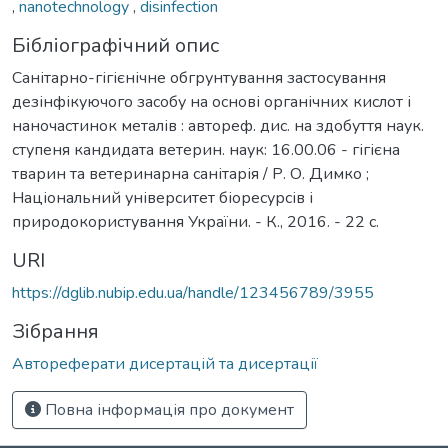
,
nanotechnology
,
disinfection
Бібліографічний опис
Санітарно-гігієнічне обгрунтування застосування
дезінфікуючого засобу на основі органічних кислот і
наночастинок металів : автореф. дис. на здобуття наук.
ступеня кандидата ветерин. наук: 16.00.06 - гігієна
тварин та ветеринарна санітарія / Р. О. Димко ;
Національний університет біоресурсів і
природокористування України. - К., 2016. - 22 с.
URI
https://dglib.nubip.edu.ua/handle/123456789/3955
Зібрання
Автореферати дисертацій та дисертації
Повна інформація про документ