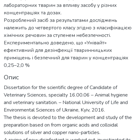
лабораторних тварин за впливу засобу у різних
концентраціях та дозах.
Розроблений засіб за результатами досліджень
належить до четвертого класу згідно з класифікацією
хімічних речовин за ступенем небезпечності.
Експериментально доведено, що «Унівайт»
ефективний для дезінфекції тваринницьких
приміщень і безпечний для тварин у концентраціях
0,25–2,0 %
Опис
Dissertation for the scientific degree of Candidate of
Veterinary Sciences, specialty 16.00.06 – Animal hygiene
and veterinary sanitation. – National University of Life and
Environmental Sciences of Ukraine, Kyiv, 2016.
The thesis is devoted to the development and study of the
preparation based on from organic acids and colloidal
solutions of silver and copper nano-particles.
A recipe of new disinfectant is worked out, investigated its