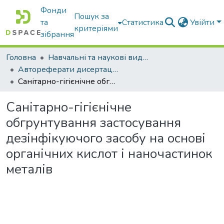
Фонди
Пошук за
та
Статистика
Увійти
критеріями
зібрання
Головна
Навчальні та наукові видання
Автореферати дисертацій та дисертації
Санітарно-гігієнічне обгрунтування застосування дезінфікуючого засобу на основі органічних кислот і наночастинок металів
Санітарно-гігієнічне
обгрунтування застосування
дезінфікуючого засобу на основі
органічних кислот і наночастинок
металів