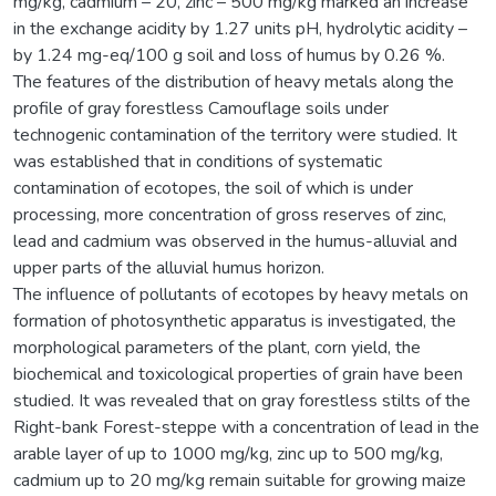
mg/kg, cadmium – 20, zinc – 500 mg/kg marked an increase
in the exchange acidity by 1.27 units pH, hydrolytic acidity –
by 1.24 mg-eq/100 g soil and loss of humus by 0.26 %.
The features of the distribution of heavy metals along the
profile of gray forestless Camouflage soils under
technogenic contamination of the territory were studied. It
was established that in conditions of systematic
contamination of ecotopes, the soil of which is under
processing, more concentration of gross reserves of zinc,
lead and cadmium was observed in the humus-alluvial and
upper parts of the alluvial humus horizon.
The influence of pollutants of ecotopes by heavy metals on
formation of photosynthetic apparatus is investigated, the
morphological parameters of the plant, corn yield, the
biochemical and toxicological properties of grain have been
studied. It was revealed that on gray forestless stilts of the
Right-bank Forest-steppe with a concentration of lead in the
arable layer of up to 1000 mg/kg, zinc up to 500 mg/kg,
cadmium up to 20 mg/kg remain suitable for growing maize