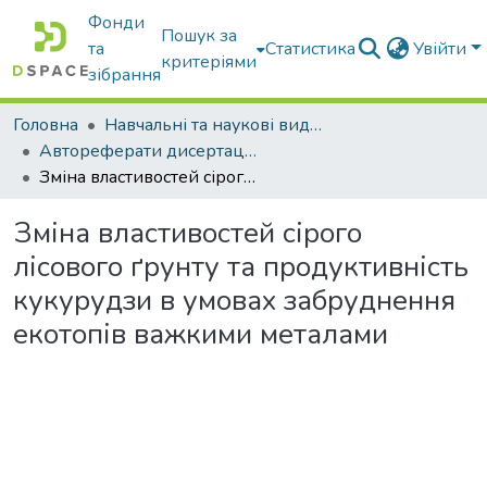
Фонди
Пошук за
та
Статистика
Увійти
критеріями
зібрання
Головна
Навчальні та наукові видання
Автореферати дисертацій та дисертації
Зміна властивостей сірого лісового ґрунту та продуктивність кукурудзи в умовах забруднення екотопів важкими металами
Зміна властивостей сірого
лісового ґрунту та продуктивність
кукурудзи в умовах забруднення
екотопів важкими металами