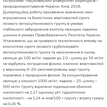
«Агрохімія». Національний університет біоресурсів і
природокористування України. Київ, 2018.
Дисертаційну роботу присвячено вивченню змін
агрохімічних та біологічних властивостей сірого
лісового легкосуглинкового ґрунту в умовах
стабільного забруднення екотопу свинцем, кадмієм,
цинком в умовах Правобережного Лісостепу України.
Установлено, що за тривалого техногенного впливу на
екосистему сірого лісового грубопилувато
легкосуглинкового ґрунту та накопичення в ньому
свинцю до 100 мг/кг, кадмію до 2,0 і цинку до 50 мг/кг
не відбулось погіршення фізико-хімічних властивостей
у верхньому 0–20-сантиметровому шарі ґрунту,
порівняно з природним фоном. За концентрування
свинцю у кількості 1000 мг/кг, кадмію – 20, цинку –
500 мг/кг ґрунту відмічено підвищення обмінної
кислотності на 1,27 одиниці рН, гідролітичної
кислотності – на 1,24 м-екв/100 г ґрунту і втрату гумусу
на 0,26 %.