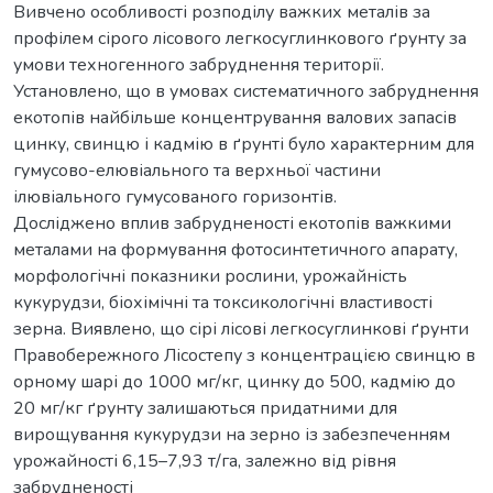
Вивчено особливості розподілу важких металів за
профілем сірого лісового легкосуглинкового ґрунту за
умови техногенного забруднення території.
Установлено, що в умовах систематичного забруднення
екотопів найбільше концентрування валових запасів
цинку, свинцю і кадмію в ґрунті було характерним для
гумусово-елювіального та верхньої частини
ілювіального гумусованого горизонтів.
Досліджено вплив забрудненості екотопів важкими
металами на формування фотосинтетичного апарату,
морфологічні показники рослини, урожайність
кукурудзи, біохімічні та токсикологічні властивості
зерна. Виявлено, що сірі лісові легкосуглинкові ґрунти
Правобережного Лісостепу з концентрацією свинцю в
орному шарі до 1000 мг/кг, цинку до 500, кадмію до
20 мг/кг ґрунту залишаються придатними для
вирощування кукурудзи на зерно із забезпеченням
урожайності 6,15–7,93 т/га, залежно від рівня
забрудненості