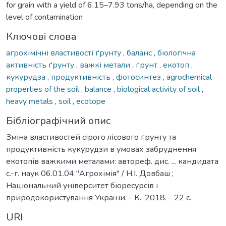
for grain with a yield of 6.15–7.93 tons/ha, depending on the
level of contamination
Ключові слова
агрохімічні властивості ґрунту
,
баланс
,
біологічна
активність ґрунту
,
важкі метали
,
ґрунт
,
екотоп
,
кукурудза
,
продуктивність
,
фотосинтез
,
agrochemical
properties of the soil
,
balance
,
biological activity of soil
,
heavy metals
,
soil
,
ecotope
Бібліографічний опис
Зміна властивостей сірого лісового ґрунту та
продуктивність кукурудзи в умовах забруднення
екотопів важкими металами: автореф. дис. ... кандидата
с.-г. наук 06.01.04 "Агрохімія" / Н.І. Довбаш ;
Національний університет біоресурсів і
природокористування України. - К., 2018. - 22 с.
URI