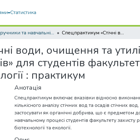
ями
Статистика
Підручники та навчальні посібники
Спецпрактикум «Стічні води, очищення та утилізація і знешкодження осадів» для студентів факультету захисту рослин, біотехнологій та екології : практикум
ні води, очищення та утиліз
» для студентів факультет
логії : практикум
Анотація
Спецпрактикум включає вказівки відносно виконання
кількісного аналізу стічних вод та осадів стічних вод
застосувати як органічні добрива, що є предметом д
навчальному процесі студентів факультету захисту р
біотехнології та екології.
Опис