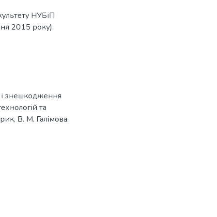
культету НУБіП
вня 2015 року).
я і знешкодження
технологій та
врик, В. М. Галімова.