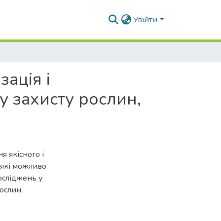
Увійти
ація і
у захисту рослин,
 якісного і
, які можливо
осліджень у
ослин,