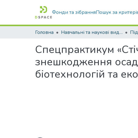
Фонди та зібрання
Пошук за критері
Головна
Навчальні та наукові видання
Спецпрактикум «Стіч
знешкодження осадів
біотехнологій та еко