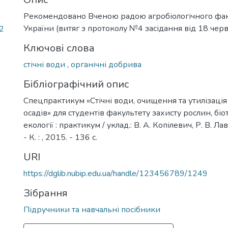
Рекомендовано Вченою радою агробіологічного фа
України (витяг з протоколу №4 засідання від 18 чер
22
Ключові слова
стічні води
,
органічні добрива
Бібліографічний опис
Спецпрактикум «Стічні води, очищення та утилізаці
осадів» для студентів факультету захисту рослин, біо
екології : практикум / уклад.: В. А. Копілевич, Р. В. Ла
- К. : , 2015. - 136 с.
URI
https://dglib.nubip.edu.ua/handle/123456789/1249
Зібрання
Підручники та навчальні посібники