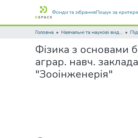
Фонди та зібрання
Пошук за критері
Головна
Навчальні та наукові видання
Фізика з основами б
аграр. навч. закладах
"Зооінженерія"
Вантажиться...