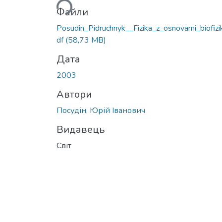
Файли
Posudin_Pidruchnyk__Fizika_z_osnovami_biofizik
df
(58,73 MB)
Дата
2003
Автори
Посудін, Юрій Іванович
Видавець
Світ