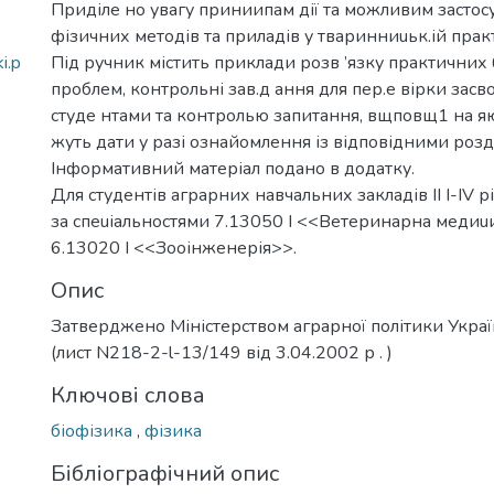
Приділе но увагу приниипам дії та можливим застос
фізичних методів та приладів у тваринниuьк.ій практ
i.p
Під ручник містить приклади розв ’язку практичних
проблем, контрольні зав.д ання для пер.е вірки засво
студе нтами та контролью запитання, вщповщ1 на я
жуть дати у разі ознайомлення із відповідними розд
Інформативний матеріал подано в додатку.
Для студентів аграрних навчальних закладів II I-IV р
за спеuіальностями 7.13050 І <<Ветеринарна медиu
6.13020 І <<Зооінженерія>>.
Опис
Затверджено Міністерством аграрної політики Укра
(лист N218-2-l-13/149 від 3.04.2002 р . )
Ключові слова
біофізика
,
фізика
Бібліографічний опис