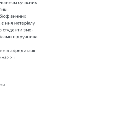
уванням сучасних
иuі .
 біофізичних
.є ння матеріалу
ю студенти змо-
ілами підручника.
івнів акредитаuії
ина>> і
їни