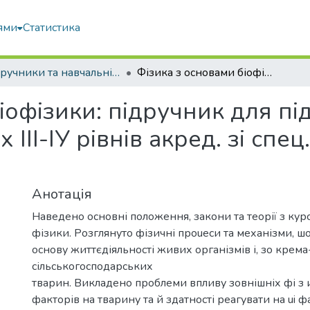
ями
Статистика
Підручники та навчальні посібники
Фізика з основами біофізики: підручник для підготовки фахівців в аграр. навч. закладах ІІІ-ІУ рівнів акред. зі спец. "Вет. медицина" і "Зооінженерія"
іофізики: підручник для пі
 ІІІ-ІУ рівнів акред. зі спец
Анотація
Наведено основні положення, закони та теорії з курс
фізики. Розглянуто фізичні проuеси та механізми, ш
основу життєдіяльності живих організмів і, зо крема
сільськогосподарських
тварин. Викладено проблеми впливу зовнішніх фі з
факторів на тварину та й здатності реагувати на ui ф