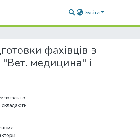
Увійти
дготовки фахівців в
. "Вет. медицина" і
у загальної
о складають
-
 ичних
актори .