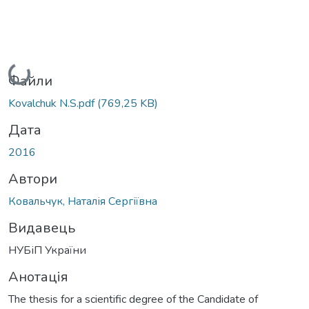
Вантажиться...
Файли
Kovalchuk N.S.pdf
(769,25 KB)
Дата
2016
Автори
Ковальчук, Наталія Сергіївна
Видавець
НУБіП України
Анотація
The thesis for a scientific degree of the Candidate of