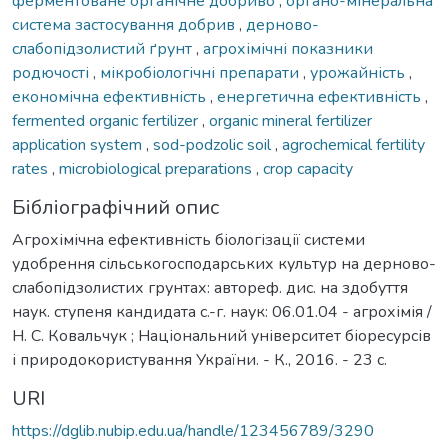
ферментоване органічне добриво
,
органо-мінеральна
система застосування добрив
,
дерново-
слабопідзолистий ґрунт
,
агрохімічні показники
родючості
,
мікробіологічні препарати
,
урожайність
,
економічна ефективність
,
енергетична ефективність
,
fermented organic fertilizer
,
organic mineral fertilizer
application system
,
sod-podzolic soil
,
agrochemical fertility
rates
,
microbiological preparations
,
crop capacity
Бібліографічний опис
Агрохімічна ефективність біологізації системи
удобрення сільськогосподарських культур на дерново-
слабопідзолистих грунтах: автореф. дис. на здобуття
наук. ступеня кандидата с.-г. наук: 06.01.04 - агрохімія /
Н. С. Ковальчук ; Національний університет біоресурсів
і природокористування України. - К., 2016. - 23 с.
URI
https://dglib.nubip.edu.ua/handle/123456789/3290