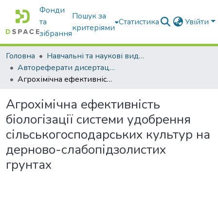
Фонди
Пошук за
та
Статистика
Увійти
критеріями
зібрання
Головна
Навчальні та наукові видання
Автореферати дисертацій та дисертації
Агрохімічна ефективність біологізації системи удобрення сільськогосподарських культур на дерново-слабопідзолистих грунтах
Агрохімічна ефективність
біологізації системи удобрення
сільськогосподарських культур на
дерново-слабопідзолистих
грунтах