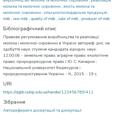
виробництво молока та молочної сировини
,
реалізація
молока та молочної сировини
,
якість молока та
молочної сировини
,
сільськогосподарська продукція
,
milk
,
raw milk
,
quality of milk
,
sale of milk
,
producer of milk
Бібліографічний опис
Правове регулювання виробництва та реалізвції
молока і молочної сировини в Україні: автореф. дис. на
здобуття наук. ступеня кандидата юридич. наук:
12.00.06 - земельне право; аграрне право; екологічне
право; природоресурсне право / Ю. С. Канарик ;
Національний університет біоресурсів і
природокористування України. - К., 2015. - 19 с.
URI
https://dglib.nubip.edu.ua/handle/123456789/411
Зібрання
Автореферати дисертацій та дисертації