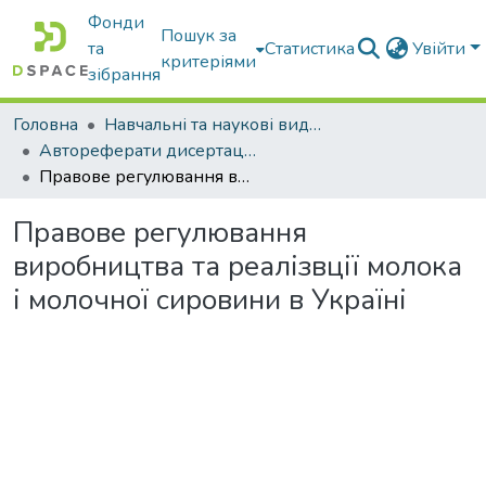
Фонди
Пошук за
та
Статистика
Увійти
критеріями
зібрання
Головна
Навчальні та наукові видання
Автореферати дисертацій та дисертації
Правове регулювання виробництва та реалізвції молока і молочної сировини в Україні
Правове регулювання
виробництва та реалізвції молока
і молочної сировини в Україні