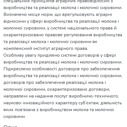
спеціальних принципів аграрних правовідносин з
виробництва та реалізації молока і молочної сировини.
Визначено місце норм, що врегульовують аграрні
відносини у сфері виробництва та реалізації молока і
молочної сировини, у системі національного права й
охарактеризовано правове регулювання виробництва
та реалізації молока і молочної сировини як
комплексний інститут аграрного права.
Особливу увагу приділено системі договорів у сфері
виробництва та реалізації молока і молочної сировини.
Підкреслено особливості договорів про забезпечення
виробництва та реалізації молока і молочної сировини,
договорів про забезпечення реалізації молока і
молочної сировини, охарактеризовано договори,
направлені на надання послуг виробничо-технічного,
науково-інноваційного характеру суб’єктам, діяльність
яких пов’язана з виробництвом молока та молочної
сировини.