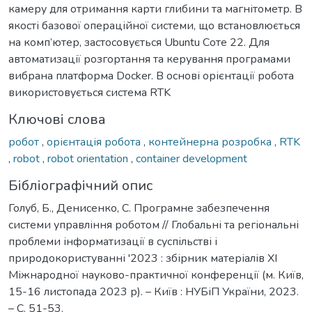
камеру для отримання карти глибини та магнітометр. В
якості базової операційної системи, що встановлюється
на комп’ютер, застосовується Ubuntu Соте 22. Для
автоматизації розгортання та керування програмами
вибрана платформа Docker. В основі орієнтації робота
використовується система RTK
Ключові слова
робот
,
орієнтація робота
,
контейнерна розробка
,
RTK
,
robot
,
robot orientation
,
container development
Бібліографічний опис
Голуб, Б., Денисенко, С. Програмне забезпечення
системи управління роботом // Глобальні та регіональні
проблеми інформатизації в суспільстві і
природокористуванні '2023 : збірник матеріалів XI
Міжнародної науково-практичної конференції (м. Київ,
15-16 листопада 2023 р). – Київ : НУБіП України, 2023.
– С. 51-53.