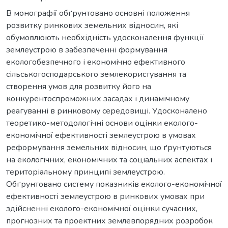
В монографії обґрунтовано основні положення
розвитку ринкових земельних відносин, які
обумовлюють необхідність удосконалення функції
землеустрою в забезпеченні формування
екологобезпечного і економічно ефективного
сільськогосподарського землекористування та
створення умов для розвитку його на
конкурентоспроможних засадах і динамічному
реагуванні в ринковому середовищі. Удосконалено
теоретико-методологічні основи оцінки еколого-
економічної ефективності землеустрою в умовах
реформування земельних відносин, що ґрунтуються
на екологічних, економічних та соціальних аспектах і
територіальному принципі землеустрою.
Обґрунтовано систему показників еколого-економічної
ефективності землеустрою в ринкових умовах при
здійсненні еколого-економічної оцінки сучасних,
прогнозних та проектних землевпорядних розробок