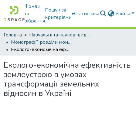
Фонди
Пошук за
та
Статистика
Увійти
критеріями
зібрання
Головна
Навчальні та наукові видання
Монографії, розділи монографій, доповіді
Еколого-економічна ефективність землеустрою в умовах трансформації земельних відносин в Україні
Еколого-економічна ефективність
землеустрою в умовах
трансформації земельних
відносин в Україні