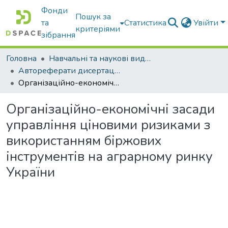
Фонди
Пошук за
та
Статистика
Увійти
критеріями
зібрання
Головна
Навчальні та наукові видання
Автореферати дисертацій та дисертації
Організаційно-економічні засади управління ціновими ризиками з використанням біржових інструментів на аграрному ринку України
Організаційно-економічні засади
управління ціновими ризиками з
використанням біржових
інструментів на аграрному ринку
України