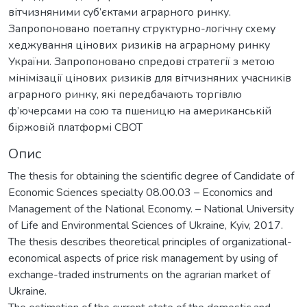
вітчизняними суб’єктами аграрного ринку.
Запропоновано поетапну структурно-логічну схему
хеджування цінових ризиків на аграрному ринку
України. Запропоновано спредові стратегії з метою
мінімізації цінових ризиків для вітчизняних учасників
аграрного ринку, які передбачають торгівлю
ф’ючерсами на сою та пшеницю на американській
біржовій платформі СВОТ
Опис
The thesis for obtaining the scientific degree of Candidate of
Economic Sciences specialty 08.00.03 – Economics and
Management of the National Economy. – National University
of Life and Environmental Sciences of Ukraine, Kyiv, 2017.
The thesis describes theoretical principles of organizational-
economical aspects of price risk management by using of
exchange-traded instruments on the agrarian market of
Ukraine.