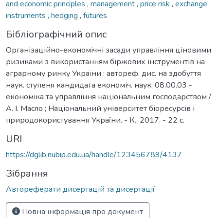
and economic principles
,
management
,
price risk
,
exchange
instruments
,
hedging
,
futures
Бібліографічний опис
Організаційно-економічні засади управління ціновими
ризиками з використанням біржових інструментів на
аграрному ринку України : автореф. дис. на здобуття
наук. ступеня кандидата економіч. наук: 08.00.03 -
економіка та управління національним господарством /
А. І. Масло ; Національний університет біоресурсів і
природокористування України. - К., 2017. - 22 с.
URI
https://dglib.nubip.edu.ua/handle/123456789/4137
Зібрання
Автореферати дисертацій та дисертації
Повна інформація про документ