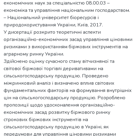
економічних наук за спеціальністю 08.00.03 –
економіка та управління національним господарством.
– Національний університет біоресурсів і
природокористування України, Київ, 2017.
У дисертації розкрито теоретичні аспекти
організаційно-економічних засад управління ціновими
ризиками з використанням біржових інструментів на
аграрному ринку України.
Здійснено оцінку сучасного стану вітчизняної та
світової біржової торгівлі деривативами на
сільськогосподарську продукцію. Проведено
міжринковий аналіз і визначено вплив світових
фундаментальних факторів на формування внутрішніх
цін на сільськогосподарську продукцію. Розроблено
пропозиції щодо удосконалення організаційно-
економічних засад розвитку біржового ринку
строкових біржових інструментів на
сільськогосподарську продукцію в Україні, як
передумови для управління ціновими ризиками