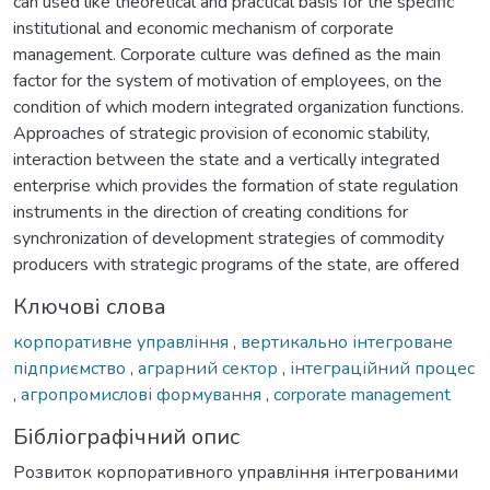
can used like theoretical and practical basis for the specific
institutional and economic mechanism of corporate
management. Corporate culture was defined as the main
factor for the system of motivation of employees, on the
condition of which modern integrated organization functions.
Approaches of strategic provision of economic stability,
interaction between the state and a vertically integrated
enterprise which provides the formation of state regulation
instruments in the direction of creating conditions for
synchronization of development strategies of commodity
producers with strategic programs of the state, are offered
Ключові слова
корпоративне управління
,
вертикально інтегроване
підприємство
,
аграрний сектор
,
інтеграційний процес
,
агропромислові формування
,
corporate management
Бібліографічний опис
Розвиток корпоративного управління інтегрованими