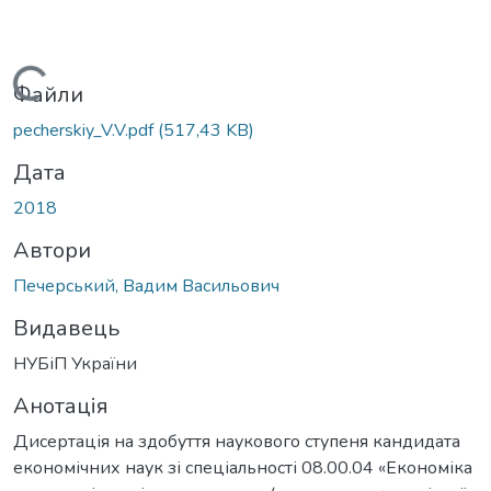
иться...
Файли
pecherskiy_V.V.pdf
(517,43 KB)
Дата
2018
Автори
Печерський, Вадим Васильович
Видавець
НУБіП України
Анотація
Дисертація на здобуття наукового ступеня кандидата
економічних наук зі спеціальності 08.00.04 «Економіка