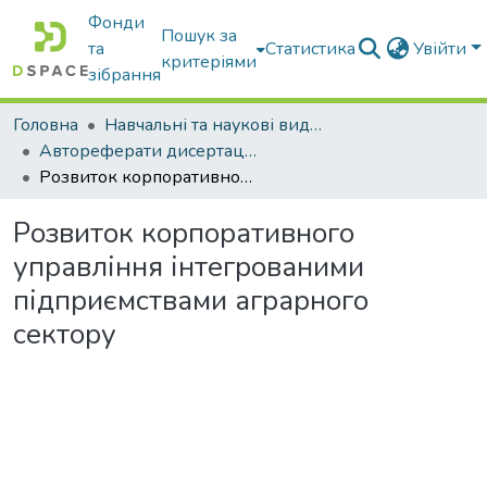
Фонди
Пошук за
та
Статистика
Увійти
критеріями
зібрання
Головна
Навчальні та наукові видання
Автореферати дисертацій та дисертації
Розвиток корпоративного управління інтегрованими підприємствами аграрного сектору
Розвиток корпоративного
управління інтегрованими
підприємствами аграрного
сектору