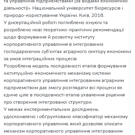
та управління підприємствами (за видами економічної
діяльності)». Національний університет біоресурсів і
природо-користування України. Київ, 2018.
У дисертаційній роботі поглиблено існуючі та
розроблено нові теоретико-практичні рекомендації
щодо формування й розвитку інституту
корпоративного управління в інтегрованих
господарюючих суб’єктах аграрного сектору економіки
за умов інтеграційних процесів.
Розроблена модель послідовності етапів формування
інституційно-економічного механізму системи
корпоративного управління інтегрованим аграрним
підприємством дає змогу розглядати всі процеси як
єдине ціле в послідовності етапів ухвалення рішення
про створення інтегрованої структури.
У межах експериментальних досліджень
удосконалено і обґрунтовано класифікатор механізму
корпоративного управління, який дозволяє описати
механізм корпоративного управління інтегрованим