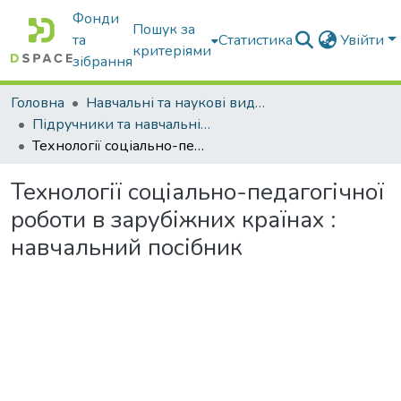
Фонди
Пошук за
та
Статистика
Увійти
критеріями
зібрання
Головна
Навчальні та наукові видання
Підручники та навчальні посібники
Технології соціально-педагогічної роботи в зарубіжних країнах : навчальний посібник
Технології соціально-педагогічної
роботи в зарубіжних країнах :
навчальний посібник