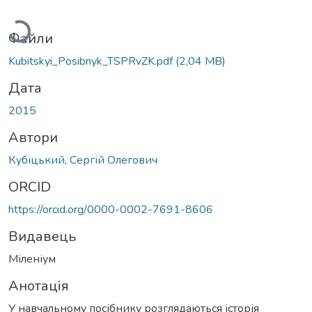
антажиться...
Файли
Kubitskyi_Posibnyk_TSPRvZK.pdf
(2,04 MB)
Дата
2015
Автори
Кубіцький, Сергій Олегович
ORCID
https://orcid.org/0000-0002-7691-8606
Видавець
Міленіум
Анотація
У навчальному посібнику розглядаються історія