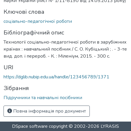
науки України (лист № 1/11-8190 від 14.05.2013 року)
Ключові слова
соціально-педагогічної роботи
Бібліографічний опис
Технології соціально-педагогічної роботи в зарубіжних
країнах : навчальний посібник / С. О. Кубіцький ; . - 3-те
вид. доп. і перероб. - К. : Міленіум, 2015. - 300 с.
URI
https://dglib.nubip.edu.ua/handle/123456789/1371
Зібрання
Підручники та навчальні посібники
Повна інформація про документ
DSpace software
copyright © 2002-2026
LYRASIS