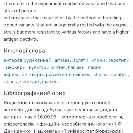
Therefore, in the experiment conducted was found that one
strain of porcine
enteroviruses that may select by the method of breeding
cloned variants, that are antigenically reated with the original
strain, but more resistant to various factors and have a higher
antigenic activity.
Ключові слова
ентеровіруси свиней
,
штами
,
ізоляти
,
клони
,
серотипи
,
маркери
,
культури клітин
,
бляшки
,
пасажі
,
інфекційні титри
,
porcine enteroviruses
,
strains
,
isolates
,
clones
,
serotype
,
markers
Бібліографічний опис
Виділення та клонування ентеровірусів свиней:
автореф. дис. на здобуття наук. ступеня кандидата
ветерин. наук: 16.00.03 - ветеринарна мікробіологія,
епізоотологія, інфекційні хвороби та імунологія / І. Ф.
Демиденко ; Національний університет біоресурсів і