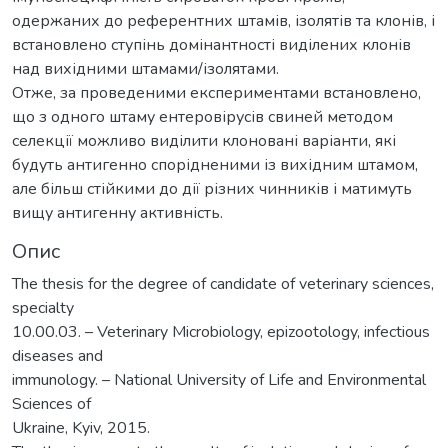
одержаних до референтних штамів, ізолятів та клонів, і
встановлено ступінь домінантності виділених клонів
над вихідними штамами/ізолятами.
Отже, за проведеними експериментами встановлено,
що з одного штаму ентеровірусів свиней методом
селекції можливо виділити клоновані варіанти, які
будуть антигенно спорідненими із вихідним штамом,
але більш стійкими до дії різних чинників і матимуть
вищу антигенну активність.
Опис
The thesis for the degree of candidate of veterinary sciences,
specialty
10.00.03. – Veterinary Microbiology, epizootology, infectious
diseases and
immunology. – National University of Life and Environmental
Sciences of
Ukraine, Kyiv, 2015.