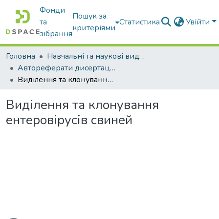
Фонди
Пошук за
та
Статистика
Увійти
критеріями
зібрання
Головна
Навчальні та наукові видання
Автореферати дисертацій та дисертації
Виділення та клонування ентеровірусів свиней
Виділення та клонування
ентеровірусів свиней
ажиться...