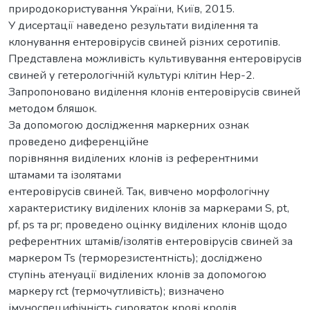
природокористування України, Київ, 2015.
У дисертації наведено результати виділення та
клонування ентеровірусів свиней різних серотипів.
Представлена можливість культивування ентеровірусів
свиней у гетерологічній культурі клітин Нер-2.
Запропоновано виділення клонів ентеровірусів свиней
методом бляшок.
За допомогою дослідження маркерних ознак
проведено диференційне
порівняння виділених клонів із референтними
штамами та ізолятами
ентеровірусів свиней. Так, вивчено морфологічну
характеристику виділених клонів за маркерами S, pt,
pf, ps та pr; проведено оцінку виділених клонів щодо
референтних штамів/ізолятів ентеровірусів свиней за
маркером Ts (терморезистентність); досліджено
ступінь атенуації виділених клонів за допомогою
маркеру rct (термочутливість); визначено
імуноспецифічність сироваток крові кролів,