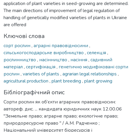
application of plant varieties in seed-growing are determined.
The main directions of improvement of legal regulation of
handling of genetically modified varieties of plants in Ukraine
are offered
Ключові слова
сорт рослин
,
аграрні правовідносини
,
сільськогосподарське виробництво
,
селекція
,
рослинництво
,
насінництво
,
насіння
,
садивний
матеріал
,
сертифікація
,
генетично модифіковані сорти
рослин
,
varieties of plants
,
agrarian legal relationships
,
agricultural production
,
plant breeding
,
plant growing
Бібліографічний опис
Сорти рослин як об’єкти аграрних правовідносин:
автореф. дис. ... кандидата юридичних наук 12.00.06
"Земельне право; аграрне право; екологічне право;
природоресурсне право " / А.М. Радченко ;
Національний університет біоресурсів і