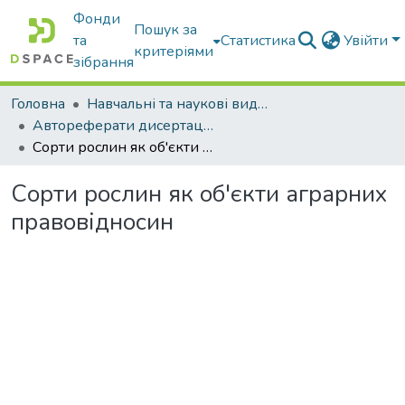
Фонди
Пошук за
та
Статистика
Увійти
критеріями
зібрання
Головна
Навчальні та наукові видання
Автореферати дисертацій та дисертації
Сорти рослин як об'єкти аграрних правовідносин
Сорти рослин як об'єкти аграрних
правовідносин