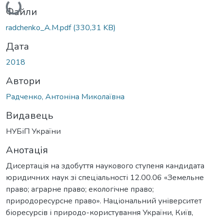
Вантажиться...
Файли
radchenko_A.M.pdf
(330,31 KB)
Дата
2018
Автори
Радченко, Антоніна Миколаївна
Видавець
НУБіП України
Анотація
Дисертація на здобуття наукового ступеня кандидата
юридичних наук зі спеціальності 12.00.06 «Земельне
право; аграрне право; екологічне право;
природоресурсне право». Національний університет
біоресурсів і природо-користування України, Київ,