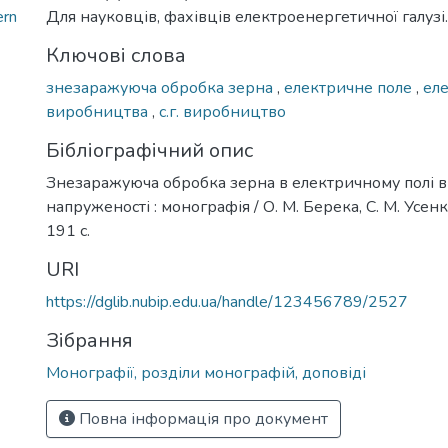
ern
Для науковців, фахівців електроенергетичної галузі.
Ключові слова
знезаражуюча обробка зерна
,
електричне поле
,
еле
виробництва
,
с.г. виробництво
Бібліографічний опис
Знезаражуюча обробка зерна в електричному полі в
напруженості : монографія / О. М. Берека, С. М. Усенко. 
191 с.
URI
https://dglib.nubip.edu.ua/handle/123456789/2527
Зібрання
Монографії, розділи монографій, доповіді
Повна інформація про документ