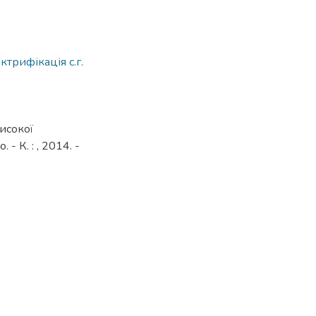
ктрифікація с.г.
исокої
- К. : , 2014. -