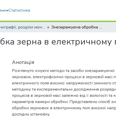
ями
Статистика
Монографії, розділи монографій, доповіді
Знезаражуюча обробка зерна в електричному полі високої напруженості
ка зерна в електричному п
Анотація
Розглянуто існуючі методи та засоби знезаражуючої
зернових, електрофізичні процеси в зерновій масі п
електричного поля високої напруженості змінного с
методику та експерементальні дослідження розрядн
процесів в зерновій масі залежно від її вологості та
параметрів камери обробки. Представлено спосіб з
обробки зернових в електричному полі високої напр
дослідну установку.