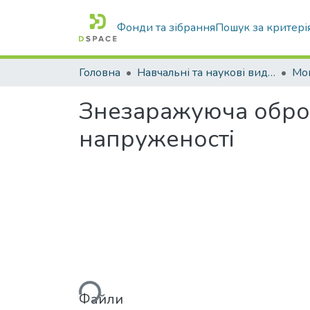
Фонди та зібрання
Пошук за критері
Головна
Навчальні та наукові видання
Знезаражуюча оброб
напруженості
Вантажиться...
Файли