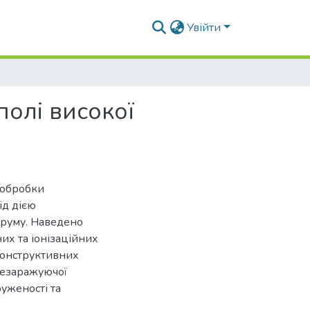
Увійти
олі високої
 обробки
ід дією
труму. Наведено
их та іонізаційних
 конструктивних
незаражуючої
уженості та