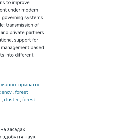
ons to improve
ment under modern
ns governing systems
e: transmission of
 and private partners
utional support for
est management based
s into different
ржавно-приватне
ciency
,
forest
p
,
cluster
,
forest-
на засадах
 здобуття наук.