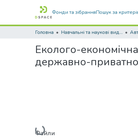
Фонди та зібрання
Пошук за критері
Головна
Навчальні та наукові видання
Еколого-економічна
державно-приватно
Файли