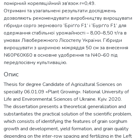
помірний кореляційний зв’язок r=0,49.
Отримані та узагальнені результати досліджень
дозволяють рекомендувати виробництву вирощувати
гібриди сорго зернового ‘Бріґґо F1’ і ‘Бурґґо F1’ для
одержання стабільної урожайності – 8,00–8,50 т/га в
умовах Лівобережного Лісостепу України. Гібриди
вирощувати з шириною міжряддя 50 см за внесення
N60P60K60 в основне удобрення та N40–60 під
передпосівну культивацію.
Опис
Thesis for degree Candidate of Agricultural Sciences on
specialty 06.01.09 «Plant Growing». National University of
Life and Environmental Sciences of Ukraine. Kyiv. 2020.
The dissertation presents a theoretical generalization and
substantiates the practical solution of the scientific problem,
which consists of identifying the features of grain sorghum
growth and development, yield formation, and grain quality
depending on the inter-row spacing and fertilizing in the Left