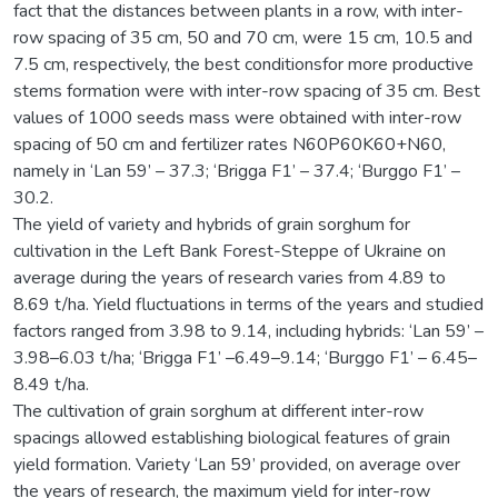
fact that the distances between plants in a row, with inter-
row spacing of 35 cm, 50 and 70 cm, were 15 cm, 10.5 and
7.5 cm, respectively, the best conditionsfor more productive
stems formation were with inter-row spacing of 35 cm. Best
values of 1000 seeds mass were obtained with inter-row
spacing of 50 cm and fertilizer rates N60P60K60+N60,
namely in ‘Lan 59’ – 37.3; ‘Brigga F1’ – 37.4; ‘Burggo F1’ –
30.2.
The yield of variety and hybrids of grain sorghum for
cultivation in the Left Bank Forest-Steppe of Ukraine on
average during the years of research varies from 4.89 to
8.69 t/ha. Yield fluctuations in terms of the years and studied
factors ranged from 3.98 to 9.14, including hybrids: ‘Lan 59’ –
3.98–6.03 t/ha; ‘Brigga F1’ –6.49–9.14; ‘Burggo F1’ – 6.45–
8.49 t/ha.
The cultivation of grain sorghum at different inter-row
spacings allowed establishing biological features of grain
yield formation. Variety ‘Lan 59’ provided, on average over
the years of research, the maximum yield for inter-row