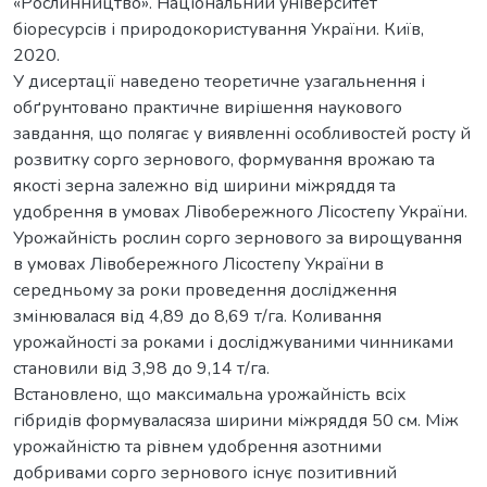
«Рослинництво». Національний університет
біоресурсів і природокористування України. Київ,
2020.
У дисертації наведено теоретичне узагальнення і
обґрунтовано практичне вирішення наукового
завдання, що полягає у виявленні особливостей росту й
розвитку сорго зернового, формування врожаю та
якості зерна залежно від ширини міжряддя та
удобрення в умовах Лівобережного Лісостепу України.
Урожайність рослин сорго зернового за вирощування
в умовах Лівобережного Лісостепу України в
середньому за роки проведення дослідження
змінювалася від 4,89 до 8,69 т/га. Коливання
урожайності за роками і досліджуваними чинниками
становили від 3,98 до 9,14 т/га.
Встановлено, що максимальна урожайність всіх
гібридів формуваласяза ширини міжряддя 50 см. Між
урожайністю та рівнем удобрення азотними
добривами сорго зернового існує позитивний