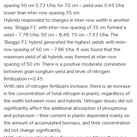
spacing 50 cm 5.73 t/ha, for 70 cm – yield was 0.45 t/ha
lower than inter-row spacing 35 cm.
Hybrids responded to changes in inter-row width in another
way. ‘Brigga F1’ with inter-row spacing of 35 cm formed a
yield – 7.78 t/ha; 50 cm – 8.48; 70 cm –7.93 t/ha. The
‘Burggo F1’ hybrid generated the highest yields with inter-
row spacing of 50 cm – 7.86 t/ha. It was found that the
maximum yield of all hybrids was formed at inter-row
spacing of 50 cm. There is a positive moderate correlation
between grain sorghum yield and level of nitrogen
fertilization r=0.49.
With rate of nitrogen fertilizers increase, there is an increase
in the concentration of total nitrogen in plants, regardless of
the width between rows and hybrids. Nitrogen doses did not
significantly affect the additional absorption of phosphorus
and potassium – their content in plants depended mainly on
the amount of accumulated biomass, and their concentration
did not change significantly.