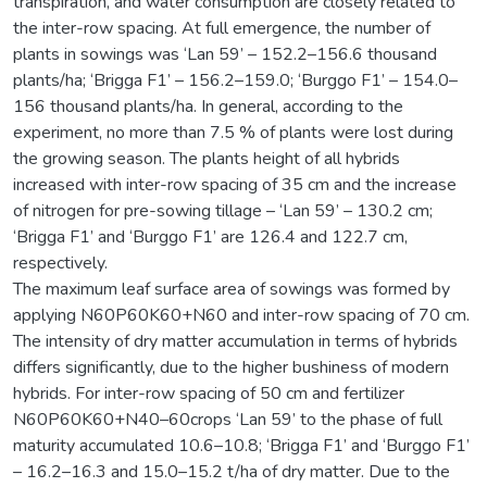
transpiration, and water consumption are closely related to
the inter-row spacing. At full emergence, the number of
plants in sowings was ‘Lan 59’ – 152.2–156.6 thousand
plants/ha; ‘Brigga F1’ – 156.2–159.0; ‘Burggo F1’ – 154.0–
156 thousand plants/ha. In general, according to the
experiment, no more than 7.5 % of plants were lost during
the growing season. The plants height of all hybrids
increased with inter-row spacing of 35 cm and the increase
of nitrogen for pre-sowing tillage – ‘Lan 59’ – 130.2 cm;
‘Brigga F1’ and ‘Burggo F1’ are 126.4 and 122.7 cm,
respectively.
The maximum leaf surface area of sowings was formed by
applying N60P60K60+N60 and inter-row spacing of 70 cm.
The intensity of dry matter accumulation in terms of hybrids
differs significantly, due to the higher bushiness of modern
hybrids. For inter-row spacing of 50 cm and fertilizer
N60P60K60+N40–60crops ‘Lan 59’ to the phase of full
maturity accumulated 10.6–10.8; ‘Brigga F1’ and ‘Burggo F1’
– 16.2–16.3 and 15.0–15.2 t/ha of dry matter. Due to the