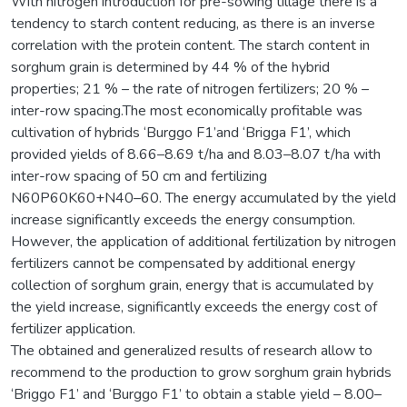
With nitrogen introduction for pre-sowing tillage there is a
tendency to starch content reducing, as there is an inverse
correlation with the protein content. The starch content in
sorghum grain is determined by 44 % of the hybrid
properties; 21 % – the rate of nitrogen fertilizers; 20 % –
inter-row spacing.The most economically profitable was
cultivation of hybrids ‘Burggo F1’and ‘Brigga F1’, which
provided yields of 8.66–8.69 t/ha and 8.03–8.07 t/ha with
inter-row spacing of 50 cm and fertilizing
N60P60K60+N40–60. The energy accumulated by the yield
increase significantly exceeds the energy consumption.
However, the application of additional fertilization by nitrogen
fertilizers cannot be compensated by additional energy
collection of sorghum grain, energy that is accumulated by
the yield increase, significantly exceeds the energy cost of
fertilizer application.
The obtained and generalized results of research allow to
recommend to the production to grow sorghum grain hybrids
‘Briggo F1’ and ‘Burggo F1’ to obtain a stable yield – 8.00–