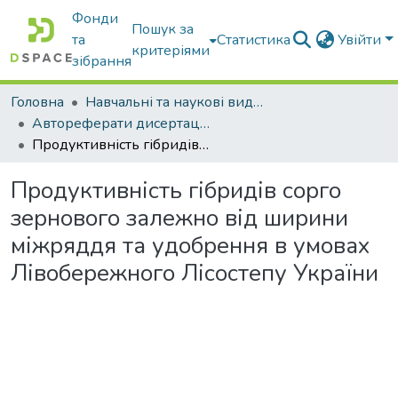
Фонди
Пошук за
та
Статистика
Увійти
критеріями
зібрання
Головна
Навчальні та наукові видання
Автореферати дисертацій та дисертації
Продуктивність гібридів сорго зернового залежно від ширини міжряддя та удобрення в умовах Лівобережного Лісостепу України
Продуктивність гібридів сорго
зернового залежно від ширини
міжряддя та удобрення в умовах
Лівобережного Лісостепу України