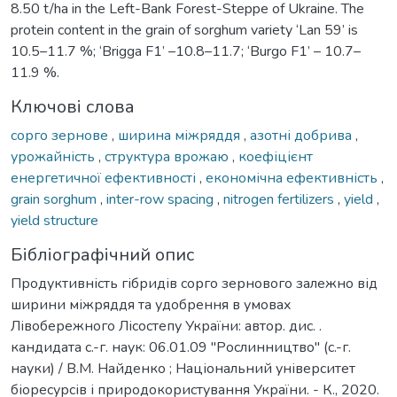
8.50 t/ha in the Left-Bank Forest-Steppe of Ukraine. The
protein content in the grain of sorghum variety ‘Lan 59’ is
10.5–11.7 %; ‘Brigga F1’ –10.8–11.7; ‘Burgo F1’ – 10.7–
11.9 %.
Ключові слова
сорго зернове
,
ширина міжряддя
,
азотні добрива
,
урожайність
,
структура врожаю
,
коефіцієнт
енергетичної ефективності
,
економічна ефективність
,
grain sorghum
,
inter-row spacing
,
nitrogen fertilizers
,
yield
,
yield structure
Бібліографічний опис
Продуктивність гібридів сорго зернового залежно від
ширини міжряддя та удобрення в умовах
Лівобережного Лісостепу України: автор. дис. .
кандидата с.-г. наук: 06.01.09 "Рослинництво" (с.-г.
науки) / В.М. Найденко ; Національний університет
біоресурсів і природокористування України. - К., 2020.