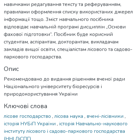
навичками редагування тексту та реферуванням,
правилами оформлення списку використаних джерел
інформації тощо. 3міст навчального посібника
відповідає навчальній програмі дисциплін ,,Основи
фахової підготовки”. Посібник буде корисний
студентам, аспірантам, докторантам, викладачам
закладів вищої освіти, спеціалістам лісового та садово-
паркового господарства.
Опис
Рекомендовано до видання рішенням вченої ради
Національного університету біоресурсів і
природокористування України
Ключові слова
лісове господарство
,
лісова наука
,
вчені-лісівники
,
історія НУБіП України
,
історія Навчально-наукового
інституту лісового і садово-паркового господарства
(ННІ ЛіСПГ)