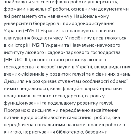
знайомляться зі специфікою роботи університету,
формами навчальної роботи, основними документами,
які регламентують навчання у Національному
університеті біоресурсів і природокористування
України (НУБіП України) та опановують навички
планування бюджету часу. У посібнику висвітлюються
віхи історії НУБіП України та Навчально-наукового
інституту лісового і садово-паркового господарства
(ННІ ЛіСПГ), основні етапи розвитку лісового
господарства та лісової науки в Україні, вклад видатних
вчених-лісівників у розвиток галузі та лісівничих знань.
Дисципліна розкриває студентам особливості обраної
ними спеціальності, кваліфікаційні характеристики
працівників лісового господарства, їх роль у
функціонуванні та подальшому розвитку галузі.
Програмою дисципліни передбачено висвітлення
питань щодо особливостей самостійної роботи, яка
передбачена навчальними планами, правил роботи з
книгою, користування бібліотекою, базовими