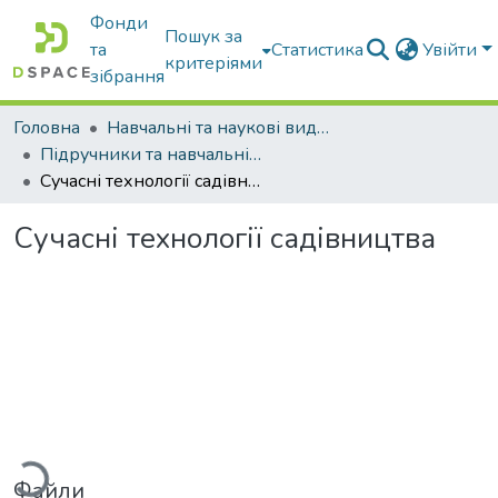
Фонди
Пошук за
та
Статистика
Увійти
критеріями
зібрання
Головна
Навчальні та наукові видання
Підручники та навчальні посібники
Сучасні технології садівництва
Сучасні технології садівництва
житься...
Файли