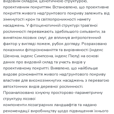
видовим складом, ценотичною структурою,
проективним покриттям. Встановлено, що проективне
покриття живого надґрунтового покриву залежить від
зімкнутості крон та світлопроникності намету
насаджень. У фітоценотичній структурі трав’яної
рослинності переважають здебільшого сильванти, за
винятком лісових смуг, де вплинув антропогенний
фактор у вигляді пожеж, рубок догляду. Розраховано
показники фіторізноманіття та вирівняності (індекс
Шенона, індекс Симпсона, індекс Пієлу) на основі
даних про видовий склад та участь видів у
проективному покритті. Виявлено, що найбільше
видове різноманіття живого надґрунтового покриву
властиве для високозімкнутих насаджень з перевагою
автохтонних видів деревної рослинності.
Проаналізовано існуючу просторово-параметричну
структуру лісової
компоненти лісоаграрних ландшафтів та надано
рекомендації виробництву щодо підвищення їхнього