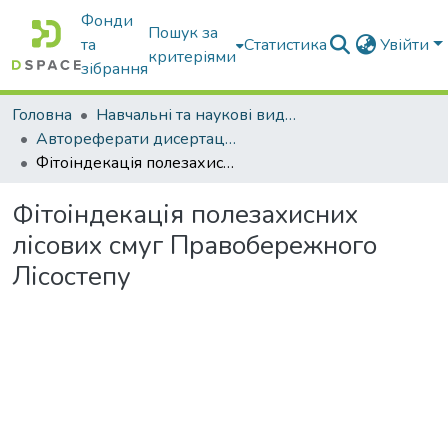
Фонди
Пошук за
та
Статистика
Увійти
критеріями
зібрання
Головна
Навчальні та наукові видання
Автореферати дисертацій та дисертації
Фітоіндекація полезахисних лісових смуг Правобережного Лісостепу
Фітоіндекація полезахисних
лісових смуг Правобережного
Лісостепу