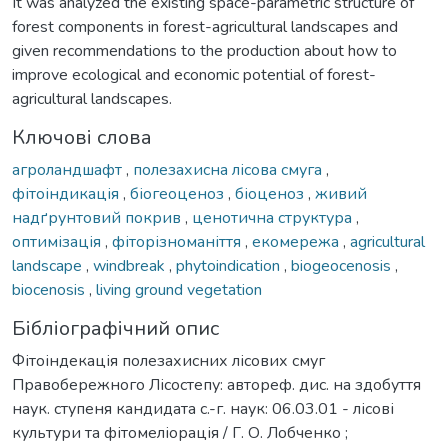
It was analyzed the existing space-parametric structure of
forest components in forest-agricultural landscapes and
given recommendations to the production about how to
improve ecological and economic potential of forest-
agricultural landscapes.
Ключові слова
агроландшафт
,
полезахисна лісова смуга
,
фітоіндикація
,
біогеоценоз
,
біоценоз
,
живий
надґрунтовий покрив
,
ценотична структура
,
оптимізація
,
фіторізноманіття
,
екомережа
,
agricultural
landscape
,
windbreak
,
phytoindication
,
biogeocenosis
,
biocenosis
,
living ground vegetation
Бібліографічний опис
Фітоіндекація полезахисних лісових смуг
Правобережного Лісостепу: автореф. дис. на здобуття
наук. ступеня кандидата с.-г. наук: 06.03.01 - лісові
культури та фітомеліорація / Г. О. Лобченко ;