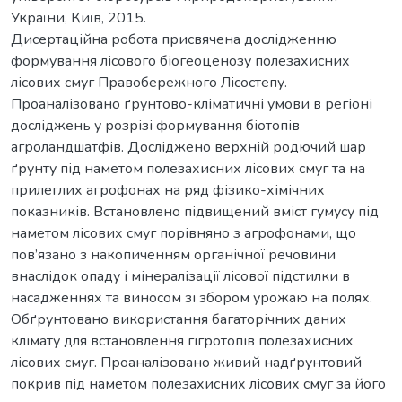
України, Київ, 2015.
Дисертаційна робота присвячена дослідженню
формування лісового біогеоценозу полезахисних
лісових смуг Правобережного Лісостепу.
Проаналізовано ґрунтово-кліматичні умови в регіоні
досліджень у розрізі формування біотопів
агроландшатфів. Досліджено верхній родючий шар
ґрунту під наметом полезахисних лісових смуг та на
прилеглих агрофонах на ряд фізико-хімічних
показників. Встановлено підвищений вміст гумусу під
наметом лісових смуг порівняно з агрофонами, що
пов’язано з накопиченням органічної речовини
внаслідок опаду і мінералізації лісової підстилки в
насадженнях та виносом зі збором урожаю на полях.
Обґрунтовано використання багаторічних даних
клімату для встановлення гігротопів полезахисних
лісових смуг. Проаналізовано живий надґрунтовий
покрив під наметом полезахисних лісових смуг за його