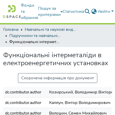
Фонди
Пошук за
та
Статистика
Увійти
критеріями
зібрання
Головна
Навчальні та наукові видання
Підручники та навчальні посібники
Функціональні інтерметаліди в електроенергетичних установках
Функціональні інтерметаліди в
електроенергетичних установках
Скорочена інформація про документ
dc.contributor.author
Козирський, Володимир Вікторо
dc.contributor.author
Каплун, Віктор Володимирович
dc.contributor.author
Волошин, Семен Михайлович