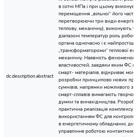
в сотні МПа і при цьому виконува
переміщення „вільної” його части
перетворюючи три види енергії (
теплову, механічну), виконують у
діапазоні температур роль робочог
органа одночасно і є найпростіш
„трансформатороми” теплової ене
механічну. Наявність феноменол
властивостей, завдяки яким ФС н
смарт- матеріалів, відкриває мож
dc.description.abstract
розробки принципово нових прис
сумнівів, напрямки можливого за
смарт-сплавів вимагають творчої
думки та винахідництва. Розробк
практична реалізація комплексу з
використанням ФС для контролю
в енергетичному обладнанні, дин
управління роботою контактних с