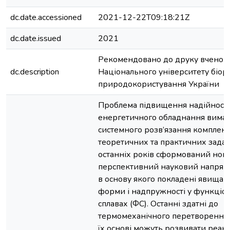
dc.date.accessioned
2021-12-22T09:18:21Z
dc.date.issued
2021
Рекомендовано до друку вчено
dc.description
Національного університету біоре
природокористування України
Проблема підвищення надійності
енергетичного обладнання вимаг
системного розв’язання комплекс
теоретичних та практичних задач
останніх років сформований нов
перспективний науковий напрям 
в основу якого покладені явища е
форми і надпружності у функціо
сплавах (ФС). Останні здатні до
термомеханічного перетворення,
їх основі можуть розвивати реакт