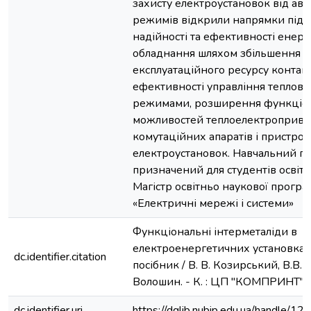
захисту електроустановок від ав
режимів відкрили напрямки під
надійності та ефективності енер
обладнання шляхом збільшення
експлуатаційного ресурсу контак
ефективності управління теплов
режимами, розширення функціо
можливостей теплоелектроприво
комутаційних апаратів і пристрої
електроустановок. Навчальний п
призначений для студентів освітн
Магістр освітньо наукової програ
«Електричні мережі і системи»
Функціональні інтерметаліди в
електроенергетичних установках
dc.identifier.citation
посібник / В. В. Козирський, В.В. К
Волошин. - К. : ЦП "КОМПРИНТ", 2
dc.identifier.uri
https://dglib.nubip.edu.ua/handle/