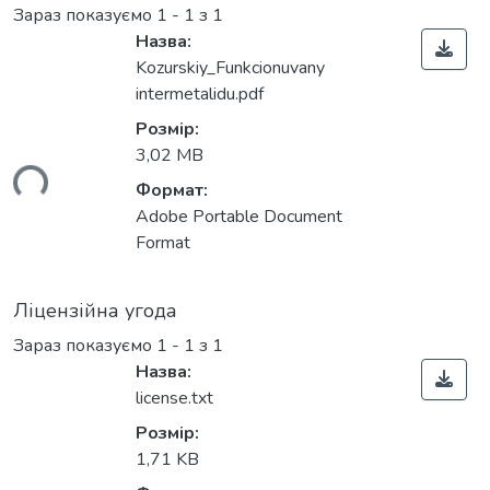
Зараз показуємо
1 - 1 з 1
Назва:
Kozurskiy_Funkcionuvany
intermetalidu.pdf
Розмір:
3,02 MB
ься...
Формат:
Adobe Portable Document
Format
Ліцензійна угода
Зараз показуємо
1 - 1 з 1
Назва:
license.txt
Розмір:
1,71 KB