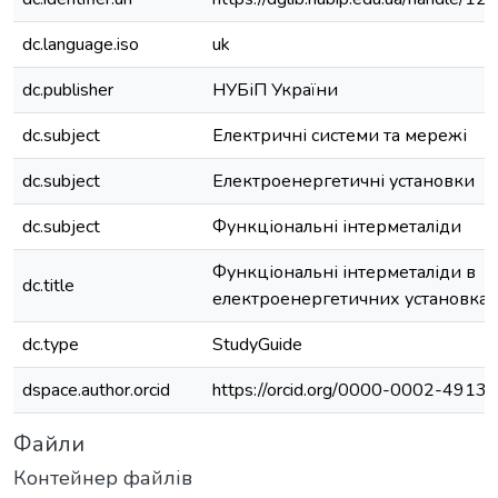
dc.language.iso
uk
dc.publisher
НУБіП України
dc.subject
Електричні системи та мережі
dc.subject
Електроенергетичні установки
dc.subject
Функціональні інтерметаліди
Функціональні інтерметаліди в
dc.title
електроенергетичних установках
dc.type
StudyGuide
dspace.author.orcid
https://orcid.org/0000-0002-4913
Файли
Контейнер файлів