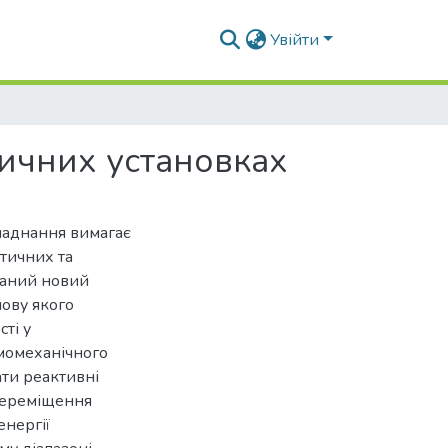
Увійти
тичних установках
ладнання вимагає
тичних та
ваний новий
нову якого
ті у
рмомеханічного
ати реактивні
 переміщення
енергії