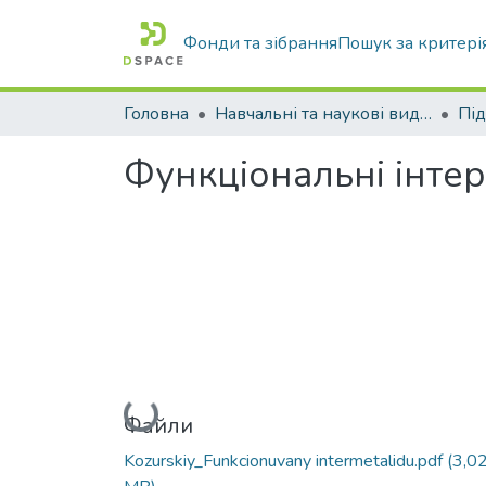
Фонди та зібрання
Пошук за критері
Головна
Навчальні та наукові видання
Функціональні інте
Вантажиться...
Файли
Kozurskiy_Funkcionuvany intermetalidu.pdf
(3,0