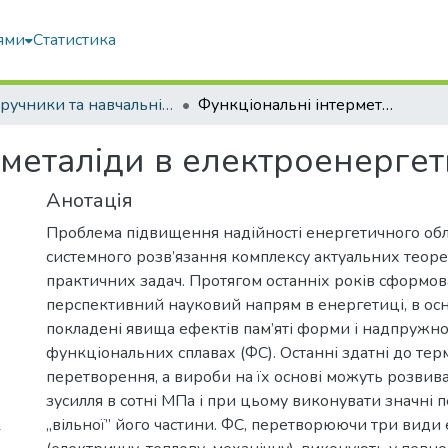
ями
Статистика
Підручники та навчальні посібники
Функціональні інтерметаліди в електроенергетичних установках
рметаліди в електроенерге
Анотація
Проблема підвищення надійності енергетичного об
системного розв’язання комплексу актуальних теоре
практичних задач. Протягом останніх років сформо
перспективний науковий напрям в енергетиці, в ос
покладені явища ефектів пам’яті форми і надпружнос
функціональних сплавах (ФС). Останні здатні до те
перетворення, а вироби на їх основі можуть розвив
зусилля в сотні МПа і при цьому виконувати значні
2
„вільної” його частини. ФС, перетворюючи три види 