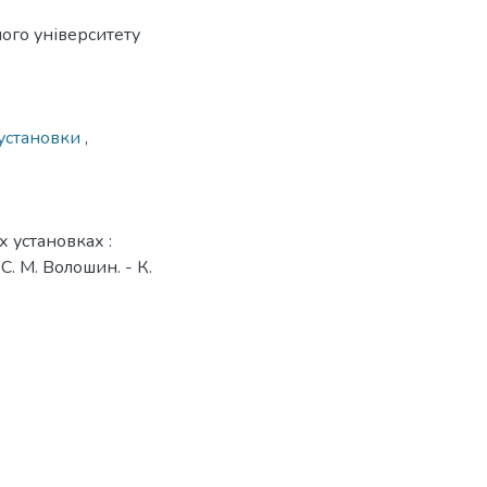
ого університету
 установки
,
 установках :
С. М. Волошин. - К.