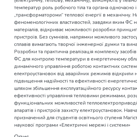
(електричну, теплову, механічну), виконують у певно
температур роль робочого тіла та органа одночасно 
„трансформатороми” теплової енергії в механічну. Н
феноменологічних властивостей, завдяки яким ФС н
матеріалів, відкриває можливості розробки принци
пристроїв. Без сумнівів, напрямки можливого застос
сплавів вимагають творчої інженерної думки та вин
Розробки та практична реалізація комплексу засобі
ФС для контролю температури в енергетичному обл
динамічного управління роботою контактних систем 
електроустановок від аварійних режимів відкрили 
підвищення надійності та ефективності енергетичн
шляхом збільшення експлуатаційного ресурсу контак
ефективності управління тепловими режимами, ро
функціональних можливостей теплоелектроприводі
апаратів і пристроїв захисту електроустановок. Нав
призначений для студентів освітнього ступеня Магіс
наукової програми «Електричні мережі і системи»
Опис