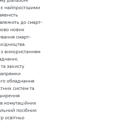
му діапазоні
і є найпростішими
аявність
алежить до смарт-
пово нових
ування смарт-
ахідництва.
в з використанням
аднанні,
та захисту
напрямки
ого обладнання
тних систем та
зширення
в комутаційних
чальний посібник
тр освітньо